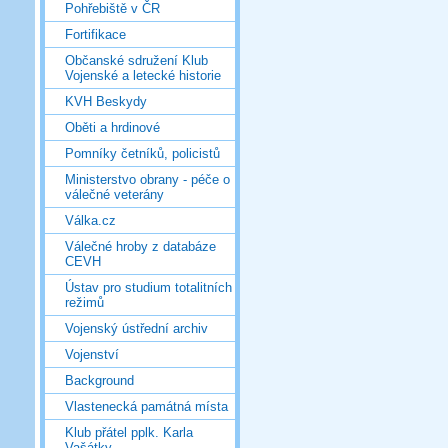
Pohřebiště v ČR
Fortifikace
Občanské sdružení Klub
Vojenské a letecké historie
KVH Beskydy
Oběti a hrdinové
Pomníky četníků, policistů
Ministerstvo obrany - péče o
válečné veterány
Válka.cz
Válečné hroby z databáze
CEVH
Ústav pro studium totalitních
režimů
Vojenský ústřední archiv
Vojenství
Background
Vlastenecká památná místa
Klub přátel pplk. Karla
Vašátky