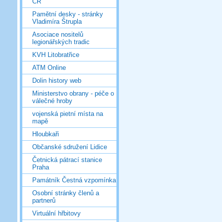
ČR
Pamětní desky - stránky
Vladimíra Štrupla
Asociace nositelů
legionářských tradic
KVH Litobratřice
ATM Online
Dolin history web
Ministerstvo obrany - péče o
válečné hroby
vojenská pietní místa na
mapě
Hloubkaři
Občanské sdružení Lidice
Četnická pátrací stanice
Praha
Památník Čestná vzpomínka
Osobní stránky členů a
partnerů
Virtuální hřbitovy