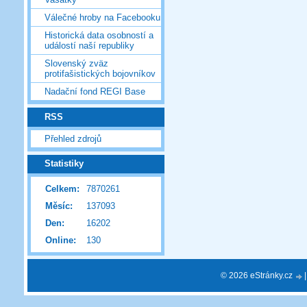
Válečné hroby na Facebooku
Historická data osobností a
událostí naší republiky
Slovenský zväz
protifašistických bojovníkov
Nadační fond REGI Base
RSS
Přehled zdrojů
Statistiky
Celkem:
7870261
Měsíc:
137093
Den:
16202
Online:
130
© 2026 eStránky.cz