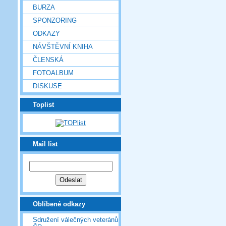
BURZA
SPONZORING
ODKAZY
NÁVŠTĚVNÍ KNIHA
ČLENSKÁ
FOTOALBUM
DISKUSE
Toplist
Mail list
Oblíbené odkazy
Sdružení válečných veteránů