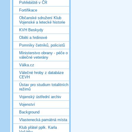
Pohřebiště v ČR
Fortifikace
Občanské sdružení Klub
Vojenské a letecké historie
KVH Beskydy
Oběti a hrdinové
Pomníky četníků, policistů
Ministerstvo obrany - péče o
válečné veterány
Válka.cz
Válečné hroby z databáze
CEVH
Ústav pro studium totalitních
režimů
Vojenský ústřední archiv
Vojenství
Background
Vlastenecká památná místa
Klub přátel pplk. Karla
Vašátky