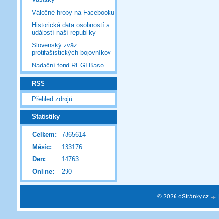
Válečné hroby na Facebooku
Historická data osobností a
událostí naší republiky
Slovenský zväz
protifašistických bojovníkov
Nadační fond REGI Base
RSS
Přehled zdrojů
Statistiky
Celkem:
7865614
Měsíc:
133176
Den:
14763
Online:
290
© 2026 eStránky.cz