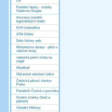
ČR
Pamětní desky - stránky
Vladimíra Štrupla
Asociace nositelů
legionářských tradic
KVH Litobratřice
ATM Online
Dolin history web
Ministerstvo obrany - péče o
válečné hroby
vojenská pietní místa na
mapě
Hloubkaři
Občanské sdružení Lidice
Četnická pátrací stanice
Praha
Památník Čestná vzpomínka
Osobní stránky členů a
partnerů
Virtuální hřbitovy