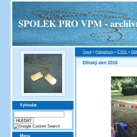
SPOLEK PRO VPM - archivní v
Úvod
»
Fotoalbum
»
ČSOL
»
Dět
Dětský den 2016
Vyhledat
Menu