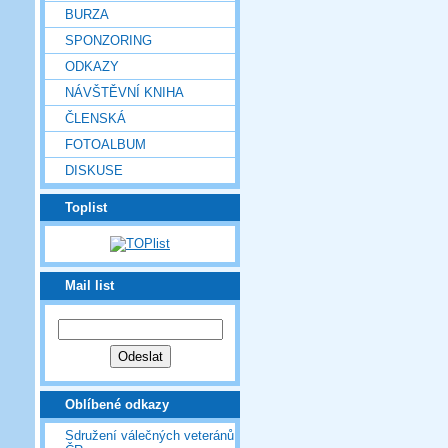
BURZA
SPONZORING
ODKAZY
NÁVŠTĚVNÍ KNIHA
ČLENSKÁ
FOTOALBUM
DISKUSE
Toplist
Mail list
Oblíbené odkazy
Sdružení válečných veteránů