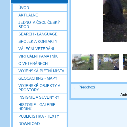
ÚVOD
AKTUÁLNĚ
JEDNOTA ČSOL ČESKÝ
BROD
SEARCH - LANGUAGE
SPOLEK A KONTAKTY
VÁLEČNÍ VETERÁNI
VIRTUÁLNÍ PAMÁTNÍK
O VETERÁNECH
VOJENSKÁ PIETNÍ MÍSTA
GEOCACHING - MAPY
VOJENSKÉ OBJEKTY A
← Předchozí
PROSTORY
Aut
INSIGNIE A SUVENYRY
HISTORIE - GALERIE
HRDINŮ
PUBLICISTIKA - TEXTY
DOWNLOAD