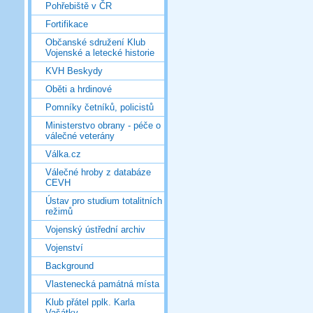
Pohřebiště v ČR
Fortifikace
Občanské sdružení Klub
Vojenské a letecké historie
KVH Beskydy
Oběti a hrdinové
Pomníky četníků, policistů
Ministerstvo obrany - péče o
válečné veterány
Válka.cz
Válečné hroby z databáze
CEVH
Ústav pro studium totalitních
režimů
Vojenský ústřední archiv
Vojenství
Background
Vlastenecká památná místa
Klub přátel pplk. Karla
Vašátky