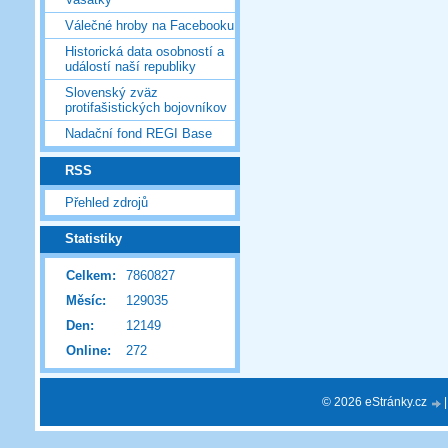
Válečné hroby na Facebooku
Historická data osobností a
událostí naší republiky
Slovenský zväz
protifašistických bojovníkov
Nadační fond REGI Base
RSS
Přehled zdrojů
Statistiky
Celkem:
7860827
Měsíc:
129035
Den:
12149
Online:
272
© 2026 eStránky.cz