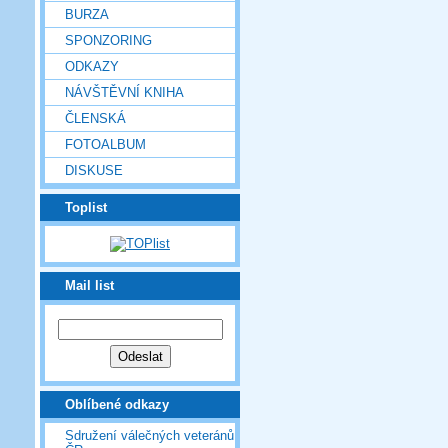
BURZA
SPONZORING
ODKAZY
NÁVŠTĚVNÍ KNIHA
ČLENSKÁ
FOTOALBUM
DISKUSE
Toplist
Mail list
Oblíbené odkazy
Sdružení válečných veteránů