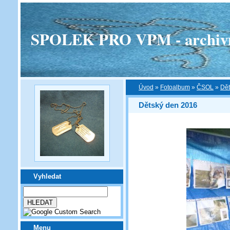
SPOLEK PRO VPM - archivní v
Úvod
»
Fotoalbum
»
ČSOL
»
Dět
Dětský den 2016
Vyhledat
Menu