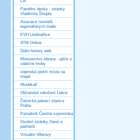
ČR
Pamětní desky - stránky
Vladimíra Štrupla
Asociace nositelů
legionářských tradic
KVH Litobratřice
ATM Online
Dolin history web
Ministerstvo obrany - péče o
válečné hroby
vojenská pietní místa na
mapě
Hloubkaři
Občanské sdružení Lidice
Četnická pátrací stanice
Praha
Památník Čestná vzpomínka
Osobní stránky členů a
partnerů
Virtuální hřbitovy