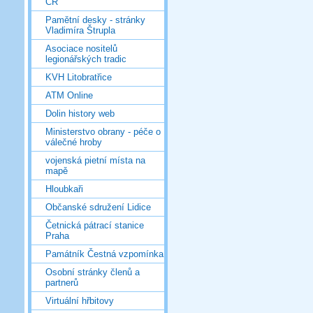
ČR
Pamětní desky - stránky
Vladimíra Štrupla
Asociace nositelů
legionářských tradic
KVH Litobratřice
ATM Online
Dolin history web
Ministerstvo obrany - péče o
válečné hroby
vojenská pietní místa na
mapě
Hloubkaři
Občanské sdružení Lidice
Četnická pátrací stanice
Praha
Památník Čestná vzpomínka
Osobní stránky členů a
partnerů
Virtuální hřbitovy