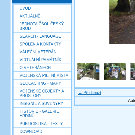
ÚVOD
AKTUÁLNĚ
JEDNOTA ČSOL ČESKÝ
BROD
SEARCH - LANGUAGE
SPOLEK A KONTAKTY
VÁLEČNÍ VETERÁNI
VIRTUÁLNÍ PAMÁTNÍK
O VETERÁNECH
VOJENSKÁ PIETNÍ MÍSTA
GEOCACHING - MAPY
VOJENSKÉ OBJEKTY A
← Předchozí
PROSTORY
Aut
INSIGNIE A SUVENYRY
HISTORIE - GALERIE
HRDINŮ
PUBLICISTIKA - TEXTY
DOWNLOAD