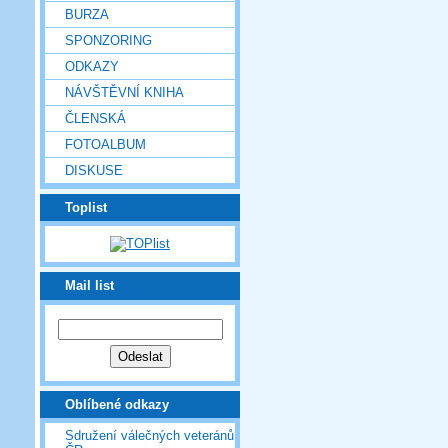
BURZA
SPONZORING
ODKAZY
NÁVŠTĚVNÍ KNIHA
ČLENSKÁ
FOTOALBUM
DISKUSE
Toplist
Mail list
Oblíbené odkazy
Sdružení válečných veteránů