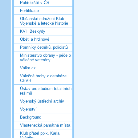
Pohřebiště v ČR
Fortifikace
Občanské sdružení Klub
Vojenské a letecké historie
KVH Beskydy
Oběti a hrdinové
Pomníky četníků, policistů
Ministerstvo obrany - péče o
válečné veterány
Válka.cz
Válečné hroby z databáze
CEVH
Ústav pro studium totalitních
režimů
Vojenský ústřední archiv
Vojenství
Background
Vlastenecká památná místa
Klub přátel pplk. Karla
Vašátky