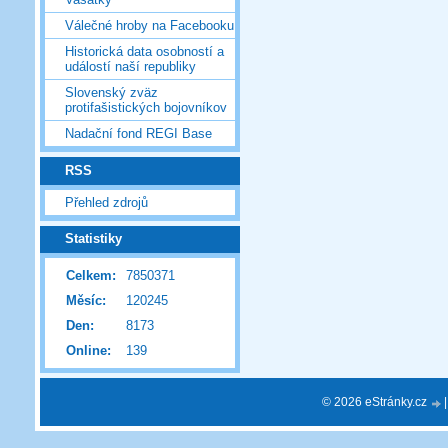
Válečné hroby na Facebooku
Historická data osobností a
událostí naší republiky
Slovenský zväz
protifašistických bojovníkov
Nadační fond REGI Base
RSS
Přehled zdrojů
Statistiky
Celkem:
7850371
Měsíc:
120245
Den:
8173
Online:
139
© 2026 eStránky.cz