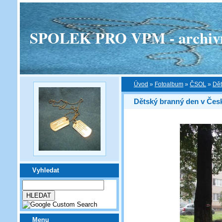
SPOLEK PRO VPM - archivní v
Úvod
»
Fotoalbum
»
ČSOL
»
Dět
Dětský branný den v Čes
Vyhledat
Menu