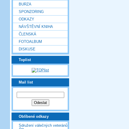
BURZA
SPONZORING
ODKAZY
NÁVŠTĚVNÍ KNIHA
ČLENSKÁ
FOTOALBUM
DISKUSE
Toplist
Mail list
Oblíbené odkazy
Sdružení válečných veteránů