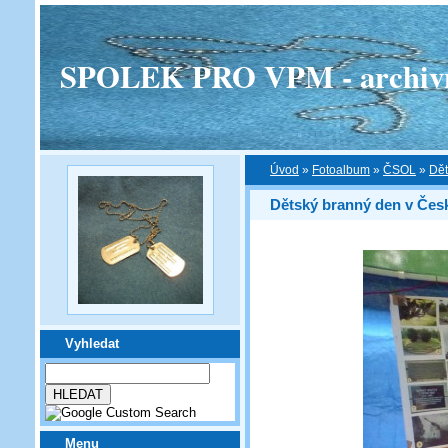
SPOLEK PRO VPM - archivní v
Úvod
»
Fotoalbum
»
ČSOL
»
Dět
Dětský branný den v Čes
Vyhledat
Menu