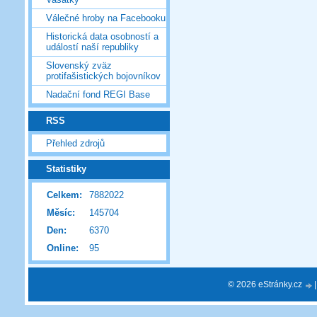
Válečné hroby na Facebooku
Historická data osobností a
událostí naší republiky
Slovenský zväz
protifašistických bojovníkov
Nadační fond REGI Base
RSS
Přehled zdrojů
Statistiky
Celkem:
7882022
Měsíc:
145704
Den:
6370
Online:
95
© 2026 eStránky.cz