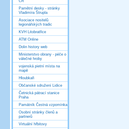
ČR
Pamětní desky - stránky
Vladimíra Štrupla
Asociace nositelů
legionářských tradic
KVH Litobratřice
ATM Online
Dolin history web
Ministerstvo obrany - péče o
válečné hroby
vojenská pietní místa na
mapě
Hloubkaři
Občanské sdružení Lidice
Četnická pátrací stanice
Praha
Památník Čestná vzpomínka
Osobní stránky členů a
partnerů
Virtuální hřbitovy