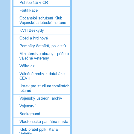
Pohřebiště v ČR
Fortifikace
Občanské sdružení Klub
Vojenské a letecké historie
KVH Beskydy
Oběti a hrdinové
Pomníky četníků, policistů
Ministerstvo obrany - péče o
válečné veterány
Válka.cz
Válečné hroby z databáze
CEVH
Ústav pro studium totalitních
režimů
Vojenský ústřední archiv
Vojenství
Background
Vlastenecká památná místa
Klub přátel pplk. Karla
Vašátky