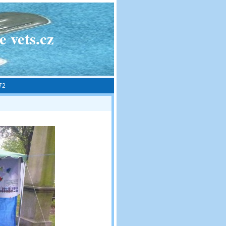
 vets.cz
72