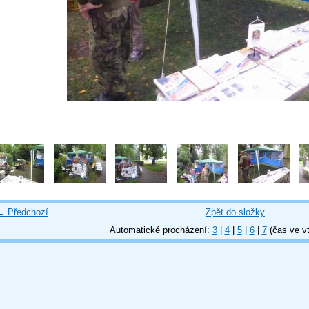
← Předchozí
Zpět do složky
Automatické procházení:
3
|
4
|
5
|
6
|
7
(čas ve vt