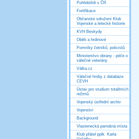
Pohřebiště v ČR
Fortifikace
Občanské sdružení Klub
Vojenské a letecké historie
KVH Beskydy
Oběti a hrdinové
Pomníky četníků, policistů
Ministerstvo obrany - péče o
válečné veterány
Válka.cz
Válečné hroby z databáze
CEVH
Ústav pro studium totalitních
režimů
Vojenský ústřední archiv
Vojenství
Background
Vlastenecká památná místa
Klub přátel pplk. Karla
Vašátky