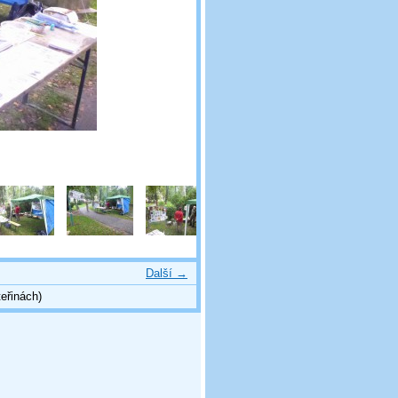
Další →
eřinách)