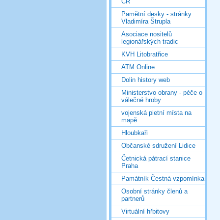
ČR
Pamětní desky - stránky
Vladimíra Štrupla
Asociace nositelů
legionářských tradic
KVH Litobratřice
ATM Online
Dolin history web
Ministerstvo obrany - péče o
válečné hroby
vojenská pietní místa na
mapě
Hloubkaři
Občanské sdružení Lidice
Četnická pátrací stanice
Praha
Památník Čestná vzpomínka
Osobní stránky členů a
partnerů
Virtuální hřbitovy