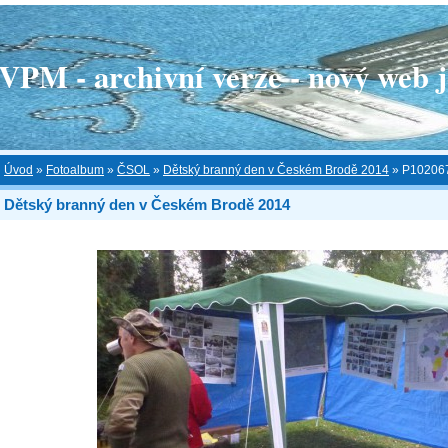
 - archivní verze - nový web je
Úvod
»
Fotoalbum
»
ČSOL
»
Dětský branný den v Českém Brodě 2014
»
P10206
Dětský branný den v Českém Brodě 2014