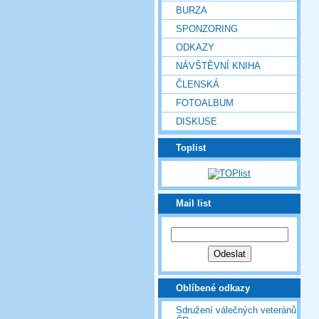
BURZA
SPONZORING
ODKAZY
NÁVŠTĚVNÍ KNIHA
ČLENSKÁ
FOTOALBUM
DISKUSE
Toplist
Mail list
Oblíbené odkazy
Sdružení válečných veteránů