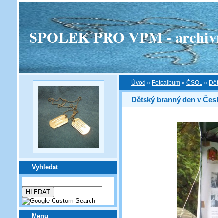
SPOLEK PRO VPM - archivní v
Úvod
»
Fotoalbum
»
ČSOL
»
Dět
Dětský branný den v Čes
Vyhledat
Menu