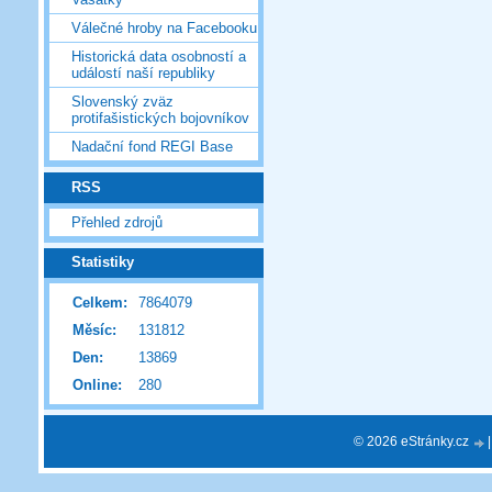
Válečné hroby na Facebooku
Historická data osobností a
událostí naší republiky
Slovenský zväz
protifašistických bojovníkov
Nadační fond REGI Base
RSS
Přehled zdrojů
Statistiky
Celkem:
7864079
Měsíc:
131812
Den:
13869
Online:
280
© 2026 eStránky.cz