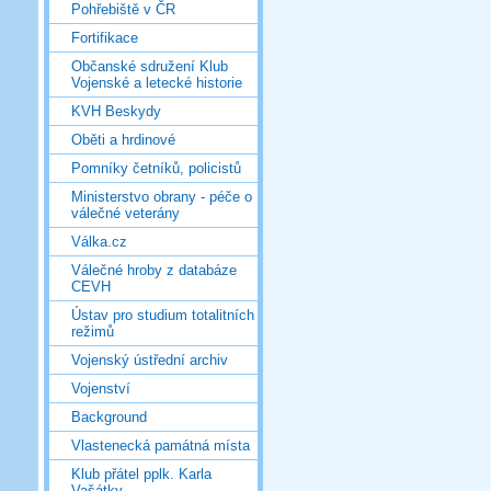
Pohřebiště v ČR
Fortifikace
Občanské sdružení Klub
Vojenské a letecké historie
KVH Beskydy
Oběti a hrdinové
Pomníky četníků, policistů
Ministerstvo obrany - péče o
válečné veterány
Válka.cz
Válečné hroby z databáze
CEVH
Ústav pro studium totalitních
režimů
Vojenský ústřední archiv
Vojenství
Background
Vlastenecká památná místa
Klub přátel pplk. Karla
Vašátky