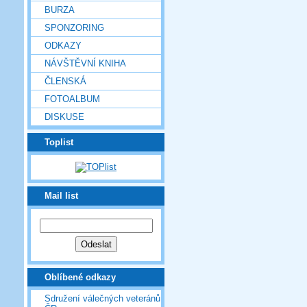
BURZA
SPONZORING
ODKAZY
NÁVŠTĚVNÍ KNIHA
ČLENSKÁ
FOTOALBUM
DISKUSE
Toplist
Mail list
Oblíbené odkazy
Sdružení válečných veteránů