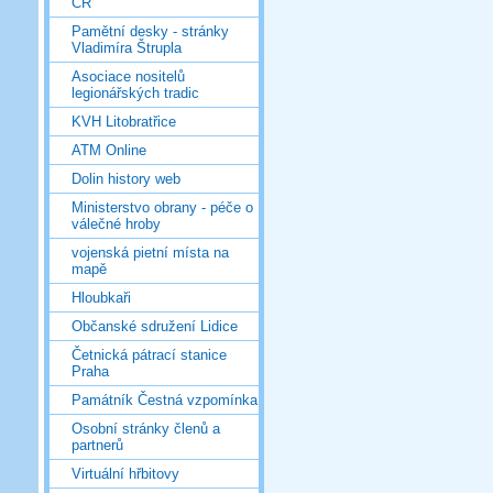
ČR
Pamětní desky - stránky
Vladimíra Štrupla
Asociace nositelů
legionářských tradic
KVH Litobratřice
ATM Online
Dolin history web
Ministerstvo obrany - péče o
válečné hroby
vojenská pietní místa na
mapě
Hloubkaři
Občanské sdružení Lidice
Četnická pátrací stanice
Praha
Památník Čestná vzpomínka
Osobní stránky členů a
partnerů
Virtuální hřbitovy