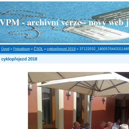
 - archivní verze - nový web je
Úvod
»
Fotoalbum
»
ČSOL
»
cyklopřejezd 2018
»
37122032_180057044331148
cyklopřejezd 2018