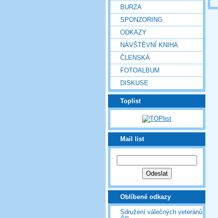
BURZA
SPONZORING
ODKAZY
NÁVŠTĚVNÍ KNIHA
ČLENSKÁ
FOTOALBUM
DISKUSE
Toplist
Mail list
Oblíbené odkazy
Sdružení válečných veteránů