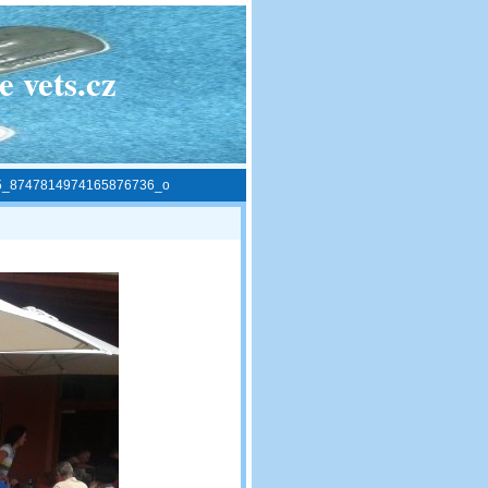
 vets.cz
5_8747814974165876736_o