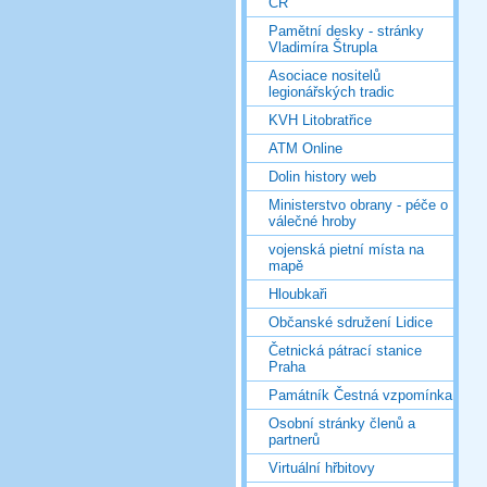
ČR
Pamětní desky - stránky
Vladimíra Štrupla
Asociace nositelů
legionářských tradic
KVH Litobratřice
ATM Online
Dolin history web
Ministerstvo obrany - péče o
válečné hroby
vojenská pietní místa na
mapě
Hloubkaři
Občanské sdružení Lidice
Četnická pátrací stanice
Praha
Památník Čestná vzpomínka
Osobní stránky členů a
partnerů
Virtuální hřbitovy