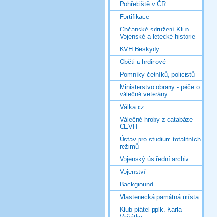
Pohřebiště v ČR
Fortifikace
Občanské sdružení Klub
Vojenské a letecké historie
KVH Beskydy
Oběti a hrdinové
Pomníky četníků, policistů
Ministerstvo obrany - péče o
válečné veterány
Válka.cz
Válečné hroby z databáze
CEVH
Ústav pro studium totalitních
režimů
Vojenský ústřední archiv
Vojenství
Background
Vlastenecká památná místa
Klub přátel pplk. Karla
Vašátky