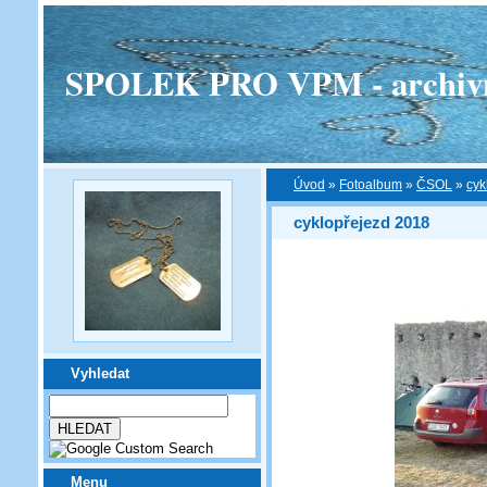
SPOLEK PRO VPM - archivní v
Úvod
»
Fotoalbum
»
ČSOL
»
cyk
cyklopřejezd 2018
Vyhledat
Menu