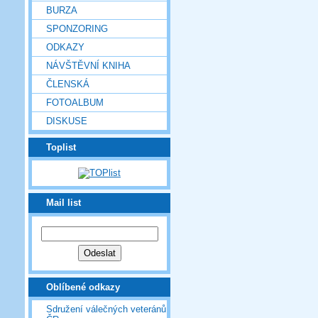
BURZA
SPONZORING
ODKAZY
NÁVŠTĚVNÍ KNIHA
ČLENSKÁ
FOTOALBUM
DISKUSE
Toplist
Mail list
Oblíbené odkazy
Sdružení válečných veteránů