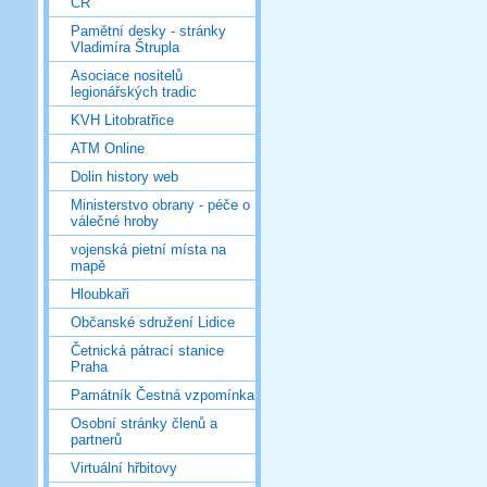
ČR
Pamětní desky - stránky
Vladimíra Štrupla
Asociace nositelů
legionářských tradic
KVH Litobratřice
ATM Online
Dolin history web
Ministerstvo obrany - péče o
válečné hroby
vojenská pietní místa na
mapě
Hloubkaři
Občanské sdružení Lidice
Četnická pátrací stanice
Praha
Památník Čestná vzpomínka
Osobní stránky členů a
partnerů
Virtuální hřbitovy