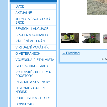
ÚVOD
AKTUÁLNĚ
JEDNOTA ČSOL ČESKÝ
BROD
SEARCH - LANGUAGE
SPOLEK A KONTAKTY
VÁLEČNÍ VETERÁNI
VIRTUÁLNÍ PAMÁTNÍK
← Předchozí
O VETERÁNECH
Aut
VOJENSKÁ PIETNÍ MÍSTA
GEOCACHING - MAPY
VOJENSKÉ OBJEKTY A
PROSTORY
INSIGNIE A SUVENYRY
HISTORIE - GALERIE
HRDINŮ
PUBLICISTIKA - TEXTY
DOWNLOAD