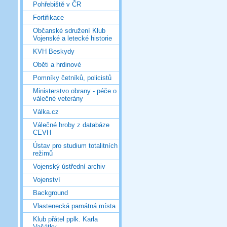
Pohřebiště v ČR
Fortifikace
Občanské sdružení Klub
Vojenské a letecké historie
KVH Beskydy
Oběti a hrdinové
Pomníky četníků, policistů
Ministerstvo obrany - péče o
válečné veterány
Válka.cz
Válečné hroby z databáze
CEVH
Ústav pro studium totalitních
režimů
Vojenský ústřední archiv
Vojenství
Background
Vlastenecká památná místa
Klub přátel pplk. Karla
Vašátky