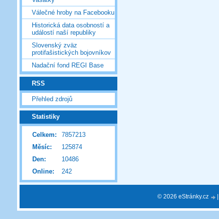
Válečné hroby na Facebooku
Historická data osobností a
událostí naší republiky
Slovenský zväz
protifašistických bojovníkov
Nadační fond REGI Base
RSS
Přehled zdrojů
Statistiky
Celkem:
7857213
Měsíc:
125874
Den:
10486
Online:
242
© 2026 eStránky.cz