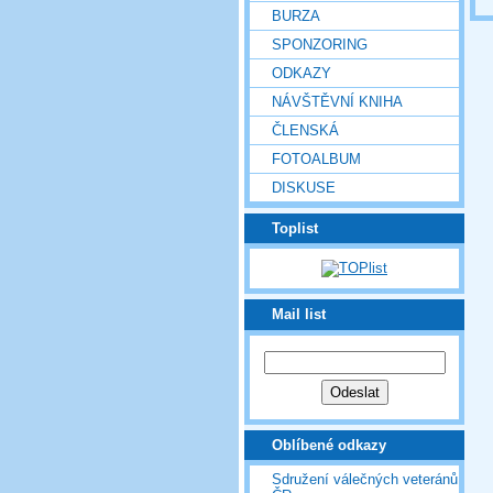
BURZA
SPONZORING
ODKAZY
NÁVŠTĚVNÍ KNIHA
ČLENSKÁ
FOTOALBUM
DISKUSE
Toplist
Mail list
Oblíbené odkazy
Sdružení válečných veteránů