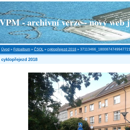
 - archivní verze - nový web je
Úvod
»
Fotoalbum
»
ČSOL
»
cyklopřejezd 2018
»
37113466_180087474994772
cyklopřejezd 2018