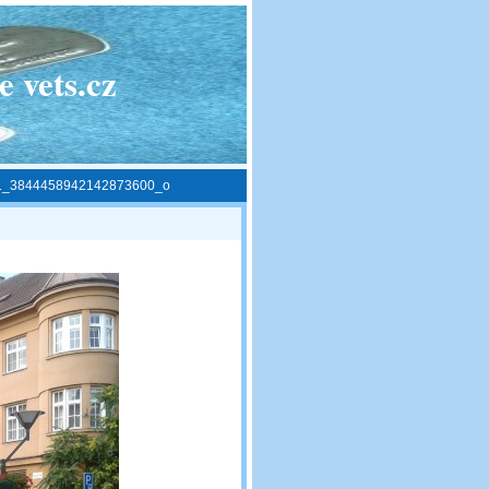
 vets.cz
1_3844458942142873600_o