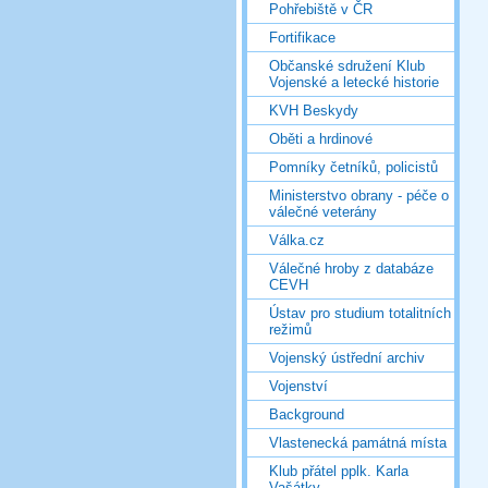
Pohřebiště v ČR
Fortifikace
Občanské sdružení Klub
Vojenské a letecké historie
KVH Beskydy
Oběti a hrdinové
Pomníky četníků, policistů
Ministerstvo obrany - péče o
válečné veterány
Válka.cz
Válečné hroby z databáze
CEVH
Ústav pro studium totalitních
režimů
Vojenský ústřední archiv
Vojenství
Background
Vlastenecká památná místa
Klub přátel pplk. Karla
Vašátky