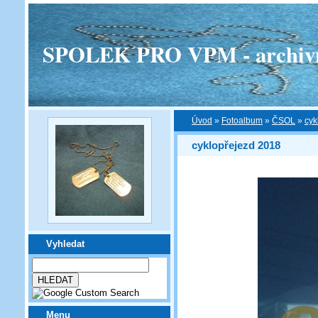
SPOLEK PRO VPM - archivní v
Úvod
»
Fotoalbum
»
ČSOL
»
cyk
cyklopřejezd 2018
Vyhledat
Menu