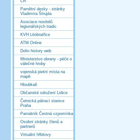
ČR
Pamětní desky - stránky
Vladimíra Štrupla
Asociace nositelů
legionářských tradic
KVH Litobratřice
ATM Online
Dolin history web
Ministerstvo obrany - péče o
válečné hroby
vojenská pietní místa na
mapě
Hloubkaři
Občanské sdružení Lidice
Četnická pátrací stanice
Praha
Památník Čestná vzpomínka
Osobní stránky členů a
partnerů
Virtuální hřbitovy