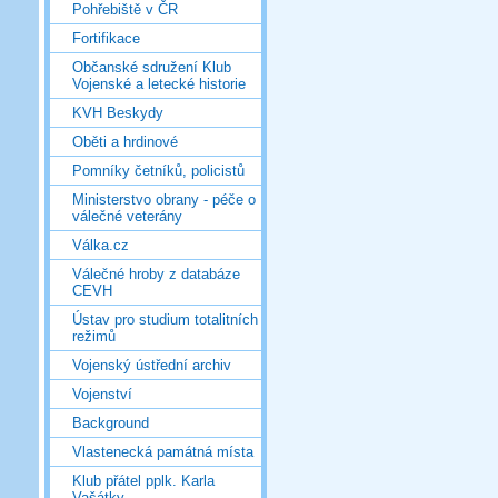
Pohřebiště v ČR
Fortifikace
Občanské sdružení Klub
Vojenské a letecké historie
KVH Beskydy
Oběti a hrdinové
Pomníky četníků, policistů
Ministerstvo obrany - péče o
válečné veterány
Válka.cz
Válečné hroby z databáze
CEVH
Ústav pro studium totalitních
režimů
Vojenský ústřední archiv
Vojenství
Background
Vlastenecká památná místa
Klub přátel pplk. Karla
Vašátky