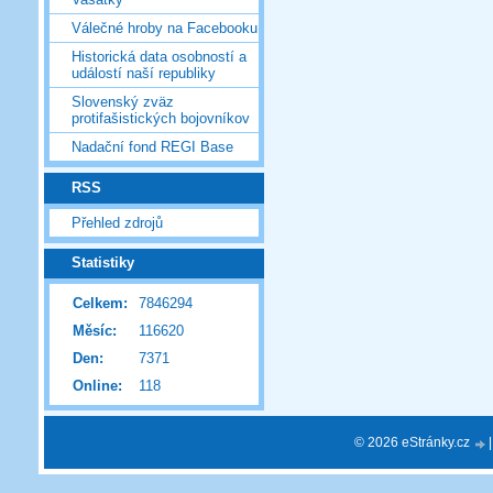
Válečné hroby na Facebooku
Historická data osobností a
událostí naší republiky
Slovenský zväz
protifašistických bojovníkov
Nadační fond REGI Base
RSS
Přehled zdrojů
Statistiky
Celkem:
7846294
Měsíc:
116620
Den:
7371
Online:
118
© 2026 eStránky.cz