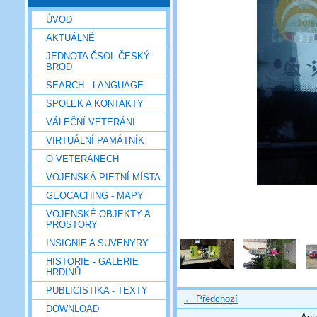
ÚVOD
AKTUÁLNĚ
JEDNOTA ČSOL ČESKÝ
BROD
SEARCH - LANGUAGE
SPOLEK A KONTAKTY
VÁLEČNÍ VETERÁNI
VIRTUÁLNÍ PAMÁTNÍK
O VETERÁNECH
VOJENSKÁ PIETNÍ MÍSTA
GEOCACHING - MAPY
VOJENSKÉ OBJEKTY A
PROSTORY
INSIGNIE A SUVENYRY
HISTORIE - GALERIE
HRDINŮ
PUBLICISTIKA - TEXTY
← Předchozí
DOWNLOAD