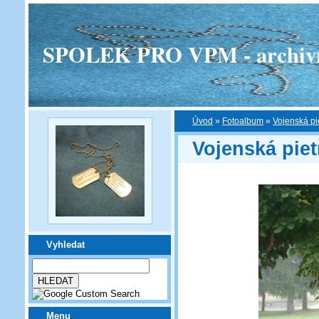
SPOLEK PRO VPM - archivní v
Úvod
»
Fotoalbum
»
Vojenská pi
Vojenská piet
Vyhledat
Menu