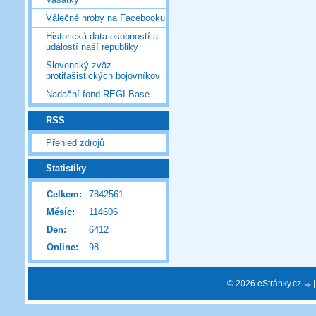
Válečné hroby na Facebooku
Historická data osobností a
událostí naší republiky
Slovenský zväz
protifašistických bojovníkov
Nadační fond REGI Base
RSS
Přehled zdrojů
Statistiky
Celkem:
7842561
Měsíc:
114606
Den:
6412
Online:
98
© 2026 eStránky.cz