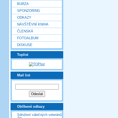
BURZA
SPONZORING
ODKAZY
NÁVŠTĚVNÍ KNIHA
ČLENSKÁ
FOTOALBUM
DISKUSE
Toplist
Mail list
Oblíbené odkazy
Sdružení válečných veteránů