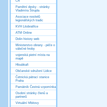
ČR
Pamětní desky - stránky
Vladimíra Štrupla
Asociace nositelů
legionářských tradic
KVH Litobratřice
ATM Online
Dolin history web
Ministerstvo obrany - péče o
válečné hroby
vojenská pietní místa na
mapě
Hloubkaři
Občanské sdružení Lidice
Četnická pátrací stanice
Praha
Památník Čestná vzpomínka
Osobní stránky členů a
partnerů
Virtuální hřbitovy