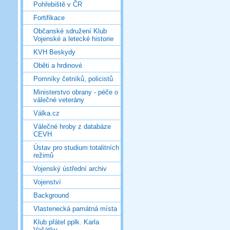
Pohřebiště v ČR
Fortifikace
Občanské sdružení Klub
Vojenské a letecké historie
KVH Beskydy
Oběti a hrdinové
Pomníky četníků, policistů
Ministerstvo obrany - péče o
válečné veterány
Válka.cz
Válečné hroby z databáze
CEVH
Ústav pro studium totalitních
režimů
Vojenský ústřední archiv
Vojenství
Background
Vlastenecká památná místa
Klub přátel pplk. Karla
Vašátky