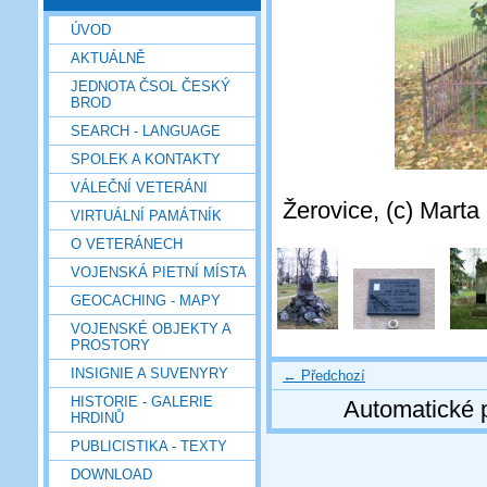
ÚVOD
AKTUÁLNĚ
JEDNOTA ČSOL ČESKÝ
BROD
SEARCH - LANGUAGE
SPOLEK A KONTAKTY
VÁLEČNÍ VETERÁNI
Žerovice, (c) Marta
VIRTUÁLNÍ PAMÁTNÍK
O VETERÁNECH
VOJENSKÁ PIETNÍ MÍSTA
GEOCACHING - MAPY
VOJENSKÉ OBJEKTY A
PROSTORY
INSIGNIE A SUVENYRY
← Předchozí
HISTORIE - GALERIE
Automatické 
HRDINŮ
PUBLICISTIKA - TEXTY
DOWNLOAD