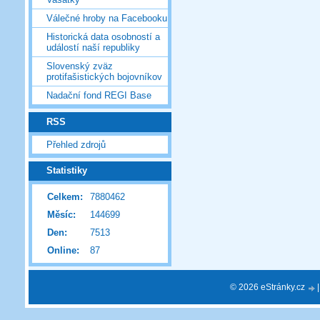
Válečné hroby na Facebooku
Historická data osobností a
událostí naší republiky
Slovenský zväz
protifašistických bojovníkov
Nadační fond REGI Base
RSS
Přehled zdrojů
Statistiky
Celkem:
7880462
Měsíc:
144699
Den:
7513
Online:
87
© 2026 eStránky.cz