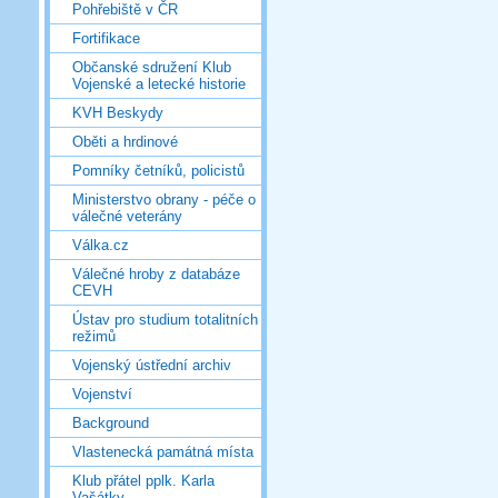
Pohřebiště v ČR
Fortifikace
Občanské sdružení Klub
Vojenské a letecké historie
KVH Beskydy
Oběti a hrdinové
Pomníky četníků, policistů
Ministerstvo obrany - péče o
válečné veterány
Válka.cz
Válečné hroby z databáze
CEVH
Ústav pro studium totalitních
režimů
Vojenský ústřední archiv
Vojenství
Background
Vlastenecká památná místa
Klub přátel pplk. Karla
Vašátky