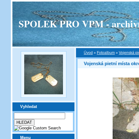
SPOLEK PRO VPM - archivní v
Úvod
»
Fotoalbum
»
Vojenská pi
Vojenská pietní místa okr
Vyhledat
Menu