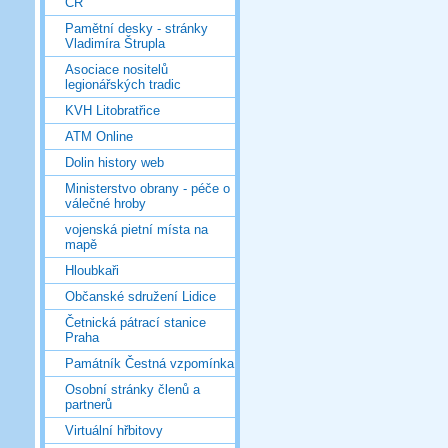
ČR
Pamětní desky - stránky
Vladimíra Štrupla
Asociace nositelů
legionářských tradic
KVH Litobratřice
ATM Online
Dolin history web
Ministerstvo obrany - péče o
válečné hroby
vojenská pietní místa na
mapě
Hloubkaři
Občanské sdružení Lidice
Četnická pátrací stanice
Praha
Památník Čestná vzpomínka
Osobní stránky členů a
partnerů
Virtuální hřbitovy