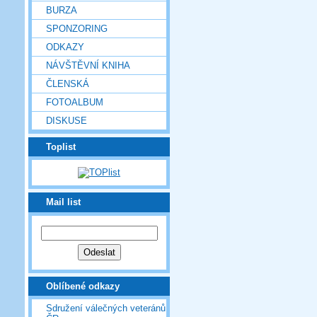
BURZA
SPONZORING
ODKAZY
NÁVŠTĚVNÍ KNIHA
ČLENSKÁ
FOTOALBUM
DISKUSE
Toplist
Mail list
Oblíbené odkazy
Sdružení válečných veteránů