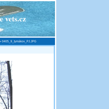
 vets.cz
»
0405_9_tymákov_PJ.JPG