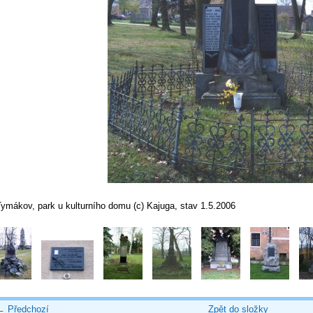
Tymákov, park u kulturního domu (c) Kajuga, stav 1.5.2006
← Předchozí
Zpět do složky