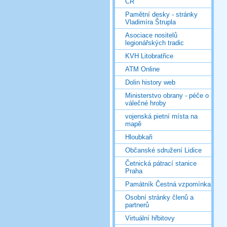
ČR
Pamětní desky - stránky
Vladimíra Štrupla
Asociace nositelů
legionářských tradic
KVH Litobratřice
ATM Online
Dolin history web
Ministerstvo obrany - péče o
válečné hroby
vojenská pietní místa na
mapě
Hloubkaři
Občanské sdružení Lidice
Četnická pátrací stanice
Praha
Památník Čestná vzpomínka
Osobní stránky členů a
partnerů
Virtuální hřbitovy