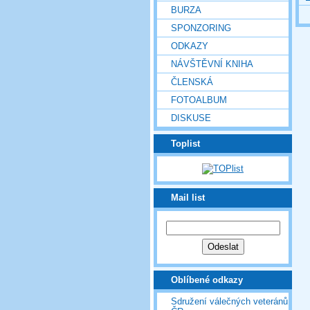
BURZA
SPONZORING
ODKAZY
NÁVŠTĚVNÍ KNIHA
ČLENSKÁ
FOTOALBUM
DISKUSE
Toplist
Mail list
Oblíbené odkazy
Sdružení válečných veteránů