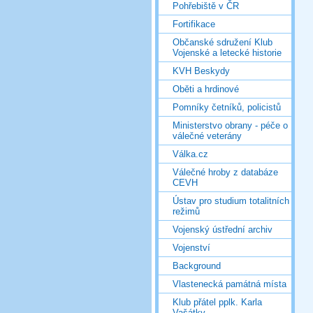
Pohřebiště v ČR
Fortifikace
Občanské sdružení Klub
Vojenské a letecké historie
KVH Beskydy
Oběti a hrdinové
Pomníky četníků, policistů
Ministerstvo obrany - péče o
válečné veterány
Válka.cz
Válečné hroby z databáze
CEVH
Ústav pro studium totalitních
režimů
Vojenský ústřední archiv
Vojenství
Background
Vlastenecká památná místa
Klub přátel pplk. Karla
Vašátky