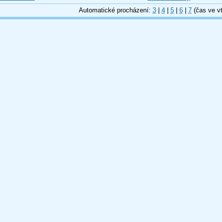
Automatické procházení:
3
|
4
|
5
|
6
|
7
(čas ve vt