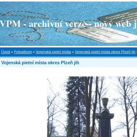
 - archivní verze - nový web je
Úvod
»
Fotoalbum
»
Vojenská pietní místa
»
Vojenská pietní místa okres Plzeň jih
Vojenská pietní místa okres Plzeň jih