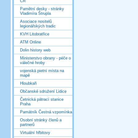
ČR
Pamětní desky - stránky
Vladimíra Štrupla
Asociace nositelů
legionářských tradic
KVH Litobratřice
ATM Online
Dolin history web
Ministerstvo obrany - péče o
válečné hroby
vojenská pietní místa na
mapě
Hloubkaři
Občanské sdružení Lidice
Četnická pátrací stanice
Praha
Památník Čestná vzpomínka
Osobní stránky členů a
partnerů
Virtuální hřbitovy