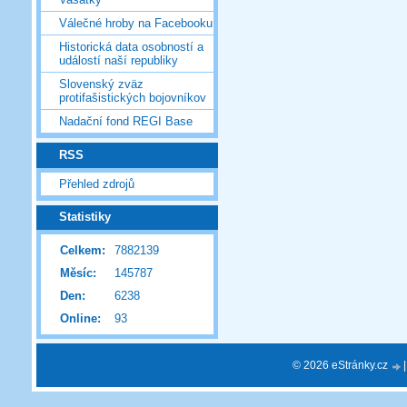
Válečné hroby na Facebooku
Historická data osobností a
událostí naší republiky
Slovenský zväz
protifašistických bojovníkov
Nadační fond REGI Base
RSS
Přehled zdrojů
Statistiky
Celkem:
7882139
Měsíc:
145787
Den:
6238
Online:
93
© 2026 eStránky.cz