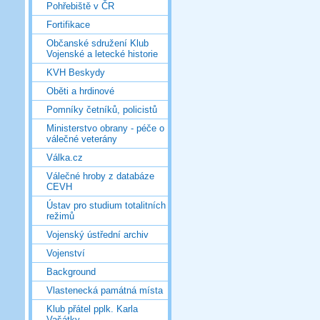
Pohřebiště v ČR
Fortifikace
Občanské sdružení Klub
Vojenské a letecké historie
KVH Beskydy
Oběti a hrdinové
Pomníky četníků, policistů
Ministerstvo obrany - péče o
válečné veterány
Válka.cz
Válečné hroby z databáze
CEVH
Ústav pro studium totalitních
režimů
Vojenský ústřední archiv
Vojenství
Background
Vlastenecká památná místa
Klub přátel pplk. Karla
Vašátky