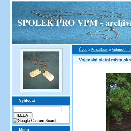
SPOLEK PRO VPM - archivní v
Úvod
»
Fotoalbum
»
Vojenská pi
Vojenská pietní místa okr
Vyhledat
Menu