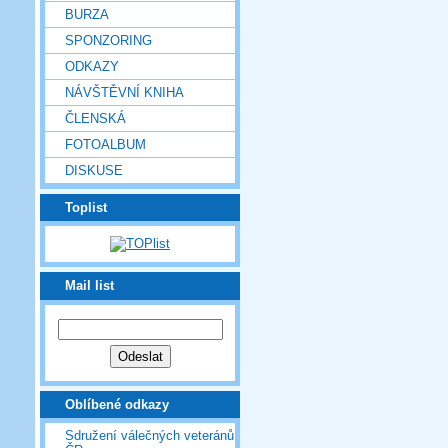
BURZA
SPONZORING
ODKAZY
NÁVŠTĚVNÍ KNIHA
ČLENSKÁ
FOTOALBUM
DISKUSE
Toplist
Mail list
Oblíbené odkazy
Sdružení válečných veteránů