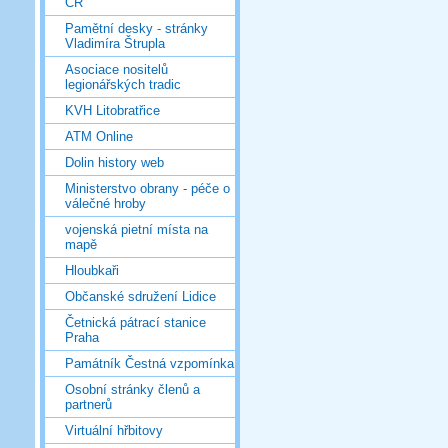
ČR
Pamětní desky - stránky
Vladimíra Štrupla
Asociace nositelů
legionářských tradic
KVH Litobratřice
ATM Online
Dolin history web
Ministerstvo obrany - péče o
válečné hroby
vojenská pietní místa na
mapě
Hloubkaři
Občanské sdružení Lidice
Četnická pátrací stanice
Praha
Památník Čestná vzpomínka
Osobní stránky členů a
partnerů
Virtuální hřbitovy