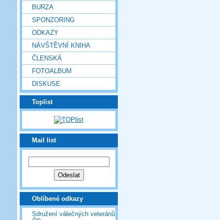
BURZA
SPONZORING
ODKAZY
NÁVŠTĚVNÍ KNIHA
ČLENSKÁ
FOTOALBUM
DISKUSE
Toplist
Mail list
Oblíbené odkazy
Sdružení válečných veteránů