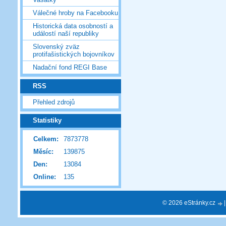
Válečné hroby na Facebooku
Historická data osobností a
událostí naší republiky
Slovenský zväz
protifašistických bojovníkov
Nadační fond REGI Base
RSS
Přehled zdrojů
Statistiky
Celkem:
7873778
Měsíc:
139875
Den:
13084
Online:
135
© 2026 eStránky.cz