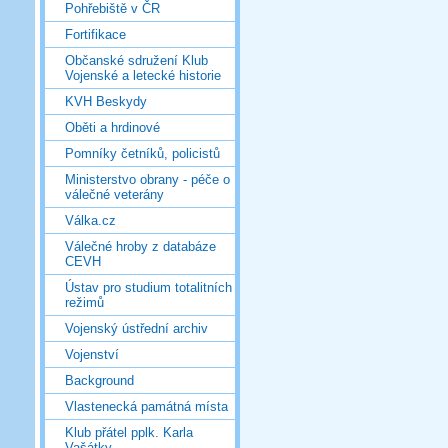
Pohřebiště v ČR
Fortifikace
Občanské sdružení Klub
Vojenské a letecké historie
KVH Beskydy
Oběti a hrdinové
Pomníky četníků, policistů
Ministerstvo obrany - péče o
válečné veterány
Válka.cz
Válečné hroby z databáze
CEVH
Ústav pro studium totalitních
režimů
Vojenský ústřední archiv
Vojenství
Background
Vlastenecká památná místa
Klub přátel pplk. Karla
Vašátky