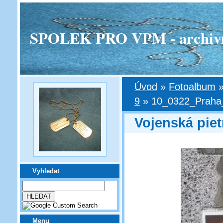
SPOLEK PRO VPM - archivní v
Úvod
»
Fotoalbum
9
»
10_0322_Praha
Vojenská piet
Vyhledat
Menu