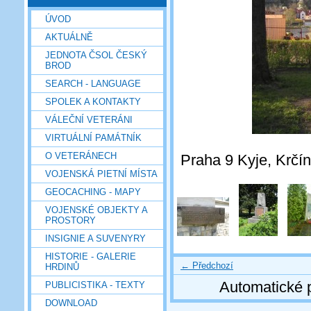
ÚVOD
AKTUÁLNĚ
JEDNOTA ČSOL ČESKÝ
BROD
SEARCH - LANGUAGE
SPOLEK A KONTAKTY
VÁLEČNÍ VETERÁNI
VIRTUÁLNÍ PAMÁTNÍK
O VETERÁNECH
Praha 9 Kyje, Krčí
VOJENSKÁ PIETNÍ MÍSTA
GEOCACHING - MAPY
VOJENSKÉ OBJEKTY A
PROSTORY
INSIGNIE A SUVENYRY
HISTORIE - GALERIE
← Předchozí
HRDINŮ
Automatické 
PUBLICISTIKA - TEXTY
DOWNLOAD