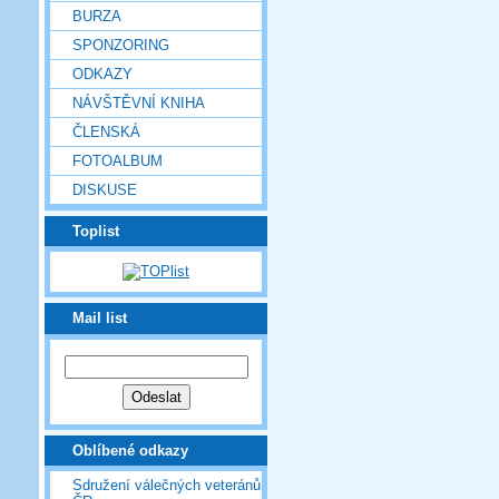
BURZA
SPONZORING
ODKAZY
NÁVŠTĚVNÍ KNIHA
ČLENSKÁ
FOTOALBUM
DISKUSE
Toplist
Mail list
Oblíbené odkazy
Sdružení válečných veteránů