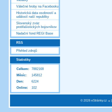
Válečné hroby na Facebooku
Historická data osobností a
událostí naší republiky
Slovenský zväz
protifašistických bojovníkov
Nadační fond REGI Base
RSS
Přehled zdrojů
Statistiky
Celkem:
7882168
Měsíc:
145812
Den:
6224
Online:
102
© 2026 eStránky.cz