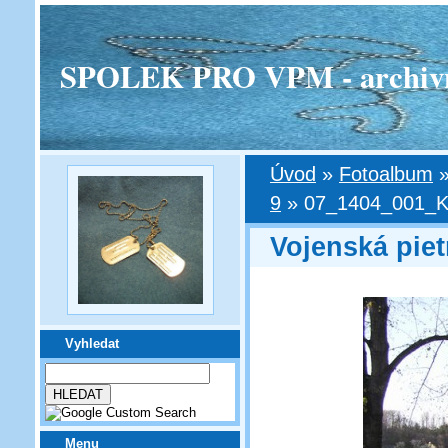
SPOLEK PRO VPM - archivní v
Úvod
»
Fotoalbum
9
»
07_1404_001_K
Vojenská piet
Vyhledat
Menu