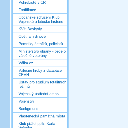
Pohřebiště v ČR
Fortifikace
Občanské sdružení Klub
Vojenské a letecké historie
KVH Beskydy
Oběti a hrdinové
Pomníky četníků, policistů
Ministerstvo obrany - péče o
válečné veterány
Válka.cz
Válečné hroby z databáze
CEVH
Ústav pro studium totalitních
režimů
Vojenský ústřední archiv
Vojenství
Background
Vlastenecká památná místa
Klub přátel pplk. Karla
Vašátky