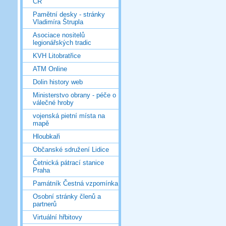
ČR
Pamětní desky - stránky
Vladimíra Štrupla
Asociace nositelů
legionářských tradic
KVH Litobratřice
ATM Online
Dolin history web
Ministerstvo obrany - péče o
válečné hroby
vojenská pietní místa na
mapě
Hloubkaři
Občanské sdružení Lidice
Četnická pátrací stanice
Praha
Památník Čestná vzpomínka
Osobní stránky členů a
partnerů
Virtuální hřbitovy