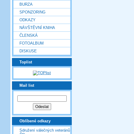
BURZA
SPONZORING
ODKAZY
NÁVŠTĚVNÍ KNIHA
ČLENSKÁ
FOTOALBUM
DISKUSE
Toplist
Mail list
Oblíbené odkazy
Sdružení válečných veteránů