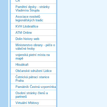
ČR
Pamětní desky - stránky
Vladimíra Štrupla
Asociace nositelů
legionářských tradic
KVH Litobratřice
ATM Online
Dolin history web
Ministerstvo obrany - péče o
válečné hroby
vojenská pietní místa na
mapě
Hloubkaři
Občanské sdružení Lidice
Četnická pátrací stanice
Praha
Památník Čestná vzpomínka
Osobní stránky členů a
partnerů
Virtuální hřbitovy