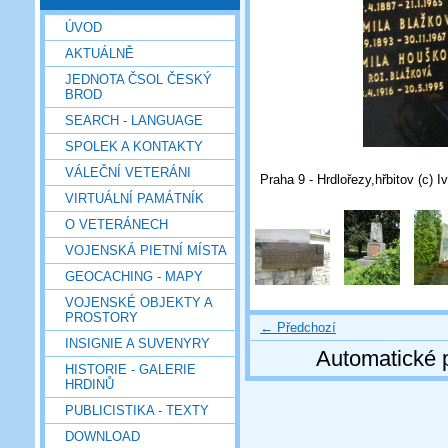
ÚVOD
AKTUÁLNĚ
JEDNOTA ČSOL ČESKÝ
BROD
SEARCH - LANGUAGE
SPOLEK A KONTAKTY
VÁLEČNÍ VETERÁNI
Praha 9 - Hrdlořezy,hřbitov (c) 
VIRTUÁLNÍ PAMÁTNÍK
O VETERÁNECH
VOJENSKÁ PIETNÍ MÍSTA
GEOCACHING - MAPY
VOJENSKÉ OBJEKTY A
PROSTORY
← Předchozí
INSIGNIE A SUVENYRY
Automatické 
HISTORIE - GALERIE
HRDINŮ
PUBLICISTIKA - TEXTY
DOWNLOAD