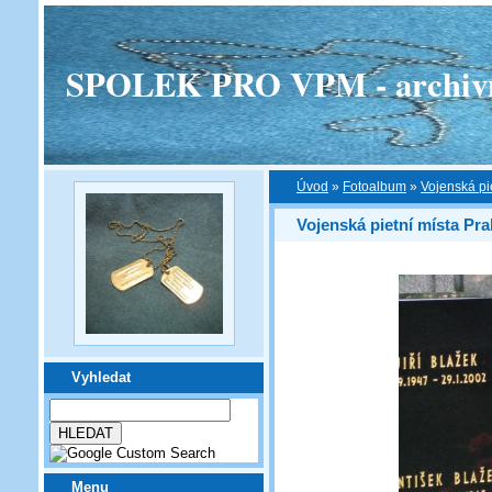
SPOLEK PRO VPM - archivní v
Úvod
»
Fotoalbum
»
Vojenská pi
Vojenská pietní místa Pra
Vyhledat
Menu