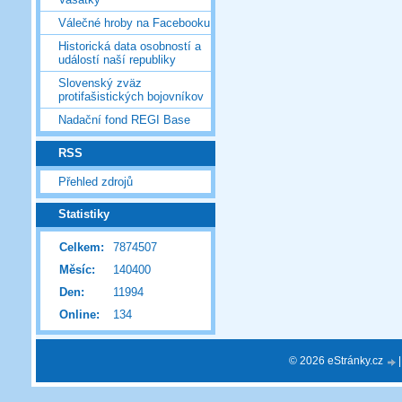
Válečné hroby na Facebooku
Historická data osobností a
událostí naší republiky
Slovenský zväz
protifašistických bojovníkov
Nadační fond REGI Base
RSS
Přehled zdrojů
Statistiky
Celkem:
7874507
Měsíc:
140400
Den:
11994
Online:
134
© 2026 eStránky.cz