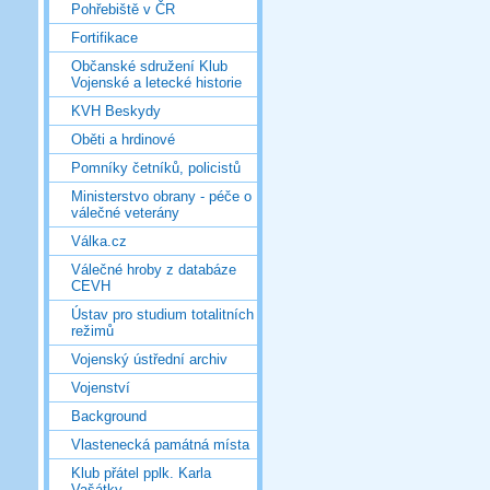
Pohřebiště v ČR
Fortifikace
Občanské sdružení Klub
Vojenské a letecké historie
KVH Beskydy
Oběti a hrdinové
Pomníky četníků, policistů
Ministerstvo obrany - péče o
válečné veterány
Válka.cz
Válečné hroby z databáze
CEVH
Ústav pro studium totalitních
režimů
Vojenský ústřední archiv
Vojenství
Background
Vlastenecká památná místa
Klub přátel pplk. Karla
Vašátky