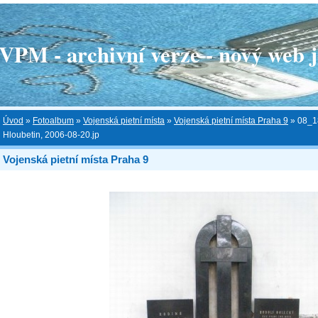
 - archivní verze - nový web je
Úvod
»
Fotoalbum
»
Vojenská pietní místa
»
Vojenská pietní místa Praha 9
»
08_1
Hloubetin, 2006-08-20.jp
Vojenská pietní místa Praha 9