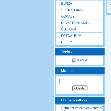
BURZA
SPONZORING
ODKAZY
NÁVŠTĚVNÍ KNIHA
ČLENSKÁ
FOTOALBUM
DISKUSE
Toplist
Mail list
Oblíbené odkazy
Sdružení válečných veteránů