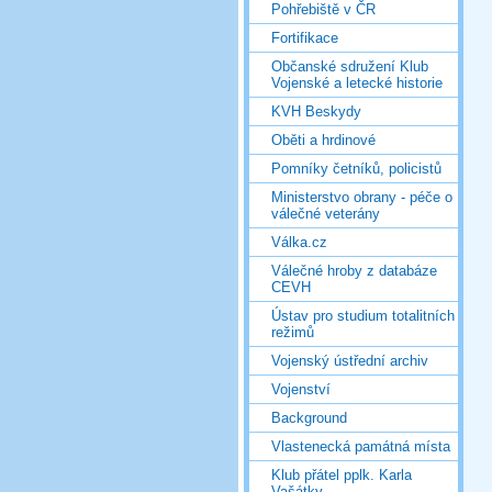
Pohřebiště v ČR
Fortifikace
Občanské sdružení Klub
Vojenské a letecké historie
KVH Beskydy
Oběti a hrdinové
Pomníky četníků, policistů
Ministerstvo obrany - péče o
válečné veterány
Válka.cz
Válečné hroby z databáze
CEVH
Ústav pro studium totalitních
režimů
Vojenský ústřední archiv
Vojenství
Background
Vlastenecká památná místa
Klub přátel pplk. Karla
Vašátky