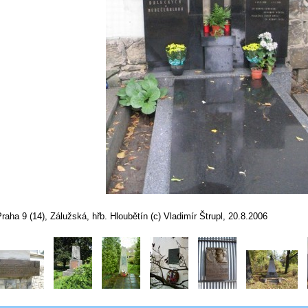
raha 9 (14), Zálužská, hřb. Hloubětín (c) Vladimír Štrupl, 20.8.2006