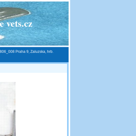
 vets.cz
806_008 Praha 9, Zaluzska, hrb.