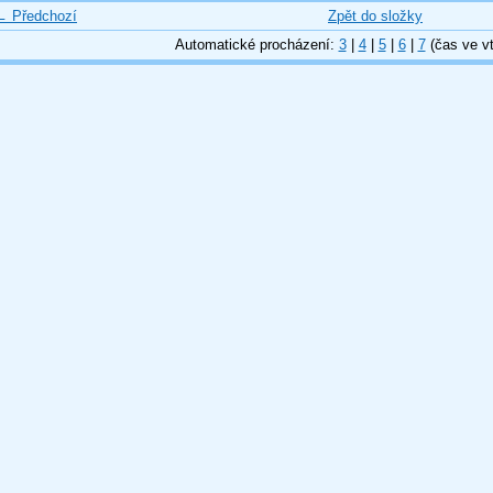
← Předchozí
Zpět do složky
Automatické procházení:
3
|
4
|
5
|
6
|
7
(čas ve vt