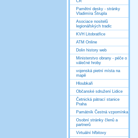
ČR
Pamětní desky - stránky
Vladimíra Štrupla
Asociace nositelů
legionářských tradic
KVH Litobratřice
ATM Online
Dolin history web
Ministerstvo obrany - péče o
válečné hroby
vojenská pietní místa na
mapě
Hloubkaři
Občanské sdružení Lidice
Četnická pátrací stanice
Praha
Památník Čestná vzpomínka
Osobní stránky členů a
partnerů
Virtuální hřbitovy