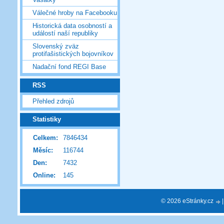
Válečné hroby na Facebooku
Historická data osobností a
událostí naší republiky
Slovenský zväz
protifašistických bojovníkov
Nadační fond REGI Base
RSS
Přehled zdrojů
Statistiky
Celkem:
7846434
Měsíc:
116744
Den:
7432
Online:
145
© 2026 eStránky.cz