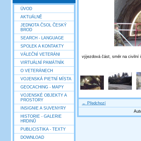
ÚVOD
AKTUÁLNĚ
JEDNOTA ČSOL ČESKÝ
BROD
SEARCH - LANGUAGE
SPOLEK A KONTAKTY
VÁLEČNÍ VETERÁNI
výjezdová část, směr na civilní č
VIRTUÁLNÍ PAMÁTNÍK
O VETERÁNECH
VOJENSKÁ PIETNÍ MÍSTA
GEOCACHING - MAPY
VOJENSKÉ OBJEKTY A
PROSTORY
← Předchozí
INSIGNIE A SUVENYRY
Aut
HISTORIE - GALERIE
HRDINŮ
PUBLICISTIKA - TEXTY
DOWNLOAD