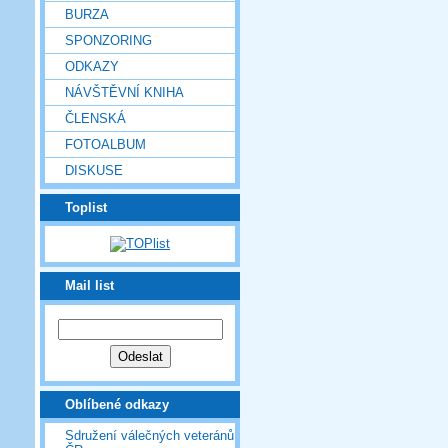
BURZA
SPONZORING
ODKAZY
NÁVŠTĚVNÍ KNIHA
ČLENSKÁ
FOTOALBUM
DISKUSE
Toplist
Mail list
Oblíbené odkazy
Sdružení válečných veteránů