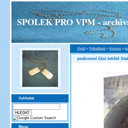
SPOLEK PRO VPM - archivní v
Úvod
»
Fotoalbum
»
Kosovo
»
po
podzemní část letiště Sla
Vyhledat
Menu