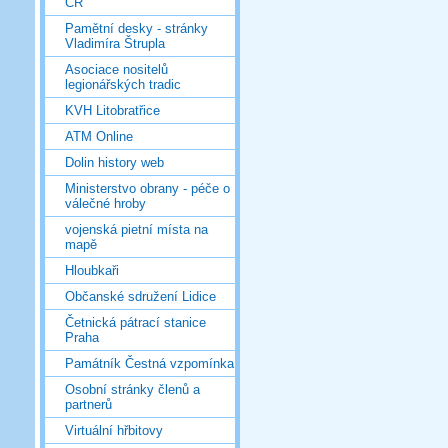
ČR
Pamětní desky - stránky
Vladimíra Štrupla
Asociace nositelů
legionářských tradic
KVH Litobratřice
ATM Online
Dolin history web
Ministerstvo obrany - péče o
válečné hroby
vojenská pietní místa na
mapě
Hloubkaři
Občanské sdružení Lidice
Četnická pátrací stanice
Praha
Památník Čestná vzpomínka
Osobní stránky členů a
partnerů
Virtuální hřbitovy