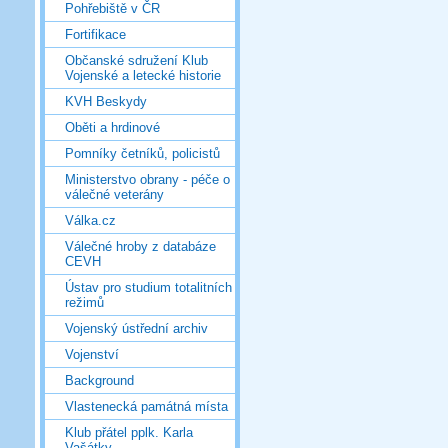
Pohřebiště v ČR
Fortifikace
Občanské sdružení Klub
Vojenské a letecké historie
KVH Beskydy
Oběti a hrdinové
Pomníky četníků, policistů
Ministerstvo obrany - péče o
válečné veterány
Válka.cz
Válečné hroby z databáze
CEVH
Ústav pro studium totalitních
režimů
Vojenský ústřední archiv
Vojenství
Background
Vlastenecká památná místa
Klub přátel pplk. Karla
Vašátky