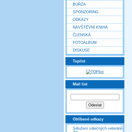
BURZA
SPONZORING
ODKAZY
NÁVŠTĚVNÍ KNIHA
ČLENSKÁ
FOTOALBUM
DISKUSE
Toplist
Mail list
Oblíbené odkazy
Sdružení válečných veteránů