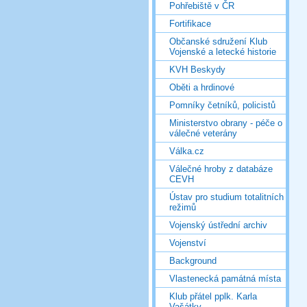
Pohřebiště v ČR
Fortifikace
Občanské sdružení Klub
Vojenské a letecké historie
KVH Beskydy
Oběti a hrdinové
Pomníky četníků, policistů
Ministerstvo obrany - péče o
válečné veterány
Válka.cz
Válečné hroby z databáze
CEVH
Ústav pro studium totalitních
režimů
Vojenský ústřední archiv
Vojenství
Background
Vlastenecká památná místa
Klub přátel pplk. Karla
Vašátky