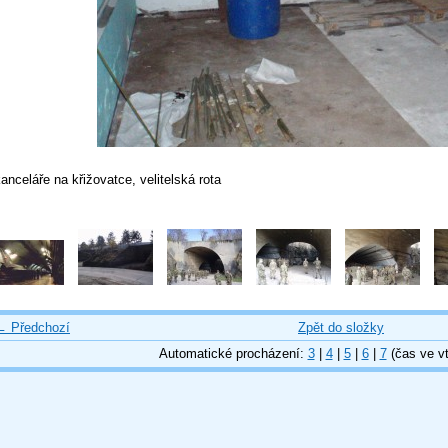
anceláře na křižovatce, velitelská rota
← Předchozí
Zpět do složky
Automatické procházení:
3
|
4
|
5
|
6
|
7
(čas ve vt