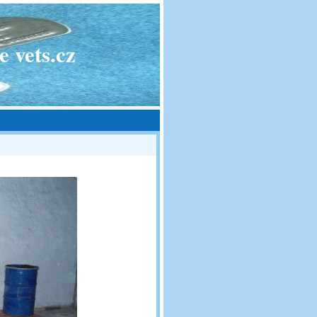
 vets.cz