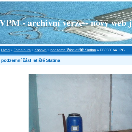
 - archivní verze - nový web je
Úvod
»
Fotoalbum
»
Kosovo
»
podzemní část letiště Slatina
»
PB030164.JPG
podzemní část letiště Slatina