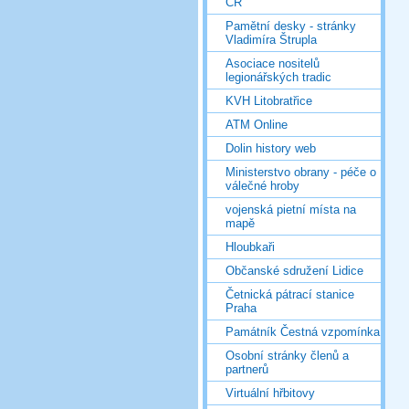
ČR
Pamětní desky - stránky
Vladimíra Štrupla
Asociace nositelů
legionářských tradic
KVH Litobratřice
ATM Online
Dolin history web
Ministerstvo obrany - péče o
válečné hroby
vojenská pietní místa na
mapě
Hloubkaři
Občanské sdružení Lidice
Četnická pátrací stanice
Praha
Památník Čestná vzpomínka
Osobní stránky členů a
partnerů
Virtuální hřbitovy