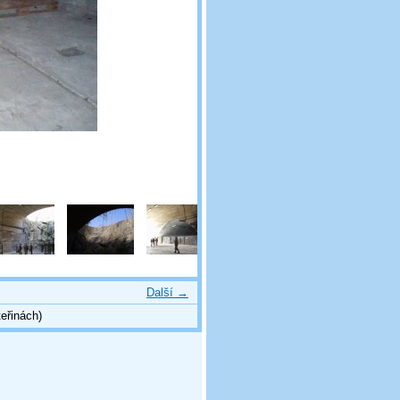
Další →
eřinách)