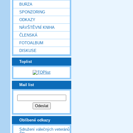
BURZA
SPONZORING
ODKAZY
NÁVŠTĚVNÍ KNIHA
ČLENSKÁ
FOTOALBUM
DISKUSE
Toplist
Mail list
Oblíbené odkazy
Sdružení válečných veteránů