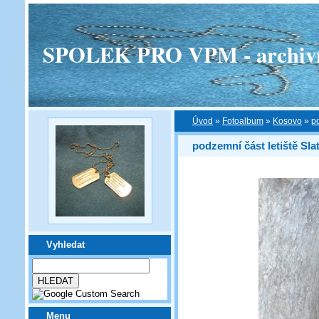
SPOLEK PRO VPM - archivní v
Úvod
»
Fotoalbum
»
Kosovo
»
po
podzemní část letiště Sla
Vyhledat
Menu