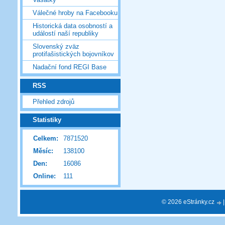
Válečné hroby na Facebooku
Historická data osobností a
událostí naší republiky
Slovenský zväz
protifašistických bojovníkov
Nadační fond REGI Base
RSS
Přehled zdrojů
Statistiky
Celkem:
7871520
Měsíc:
138100
Den:
16086
Online:
111
© 2026 eStránky.cz