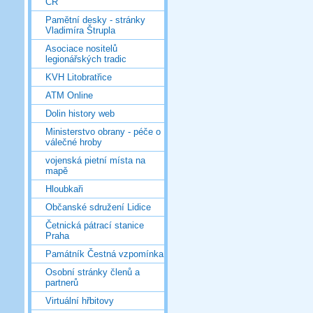
ČR
Pamětní desky - stránky
Vladimíra Štrupla
Asociace nositelů
legionářských tradic
KVH Litobratřice
ATM Online
Dolin history web
Ministerstvo obrany - péče o
válečné hroby
vojenská pietní místa na
mapě
Hloubkaři
Občanské sdružení Lidice
Četnická pátrací stanice
Praha
Památník Čestná vzpomínka
Osobní stránky členů a
partnerů
Virtuální hřbitovy