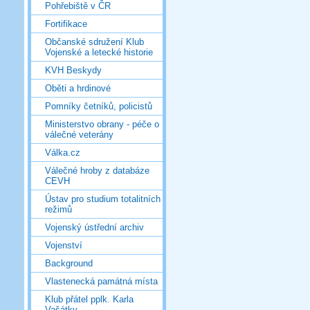
Pohřebiště v ČR
Fortifikace
Občanské sdružení Klub
Vojenské a letecké historie
KVH Beskydy
Oběti a hrdinové
Pomníky četníků, policistů
Ministerstvo obrany - péče o
válečné veterány
Válka.cz
Válečné hroby z databáze
CEVH
Ústav pro studium totalitních
režimů
Vojenský ústřední archiv
Vojenství
Background
Vlastenecká památná místa
Klub přátel pplk. Karla
Vašátky