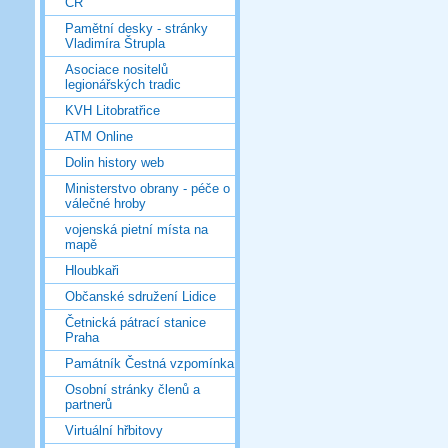
ČR
Pamětní desky - stránky
Vladimíra Štrupla
Asociace nositelů
legionářských tradic
KVH Litobratřice
ATM Online
Dolin history web
Ministerstvo obrany - péče o
válečné hroby
vojenská pietní místa na
mapě
Hloubkaři
Občanské sdružení Lidice
Četnická pátrací stanice
Praha
Památník Čestná vzpomínka
Osobní stránky členů a
partnerů
Virtuální hřbitovy