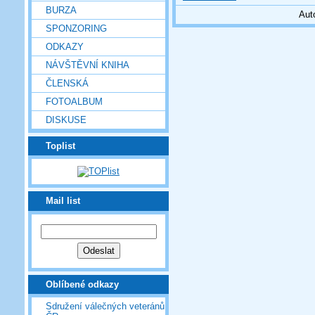
BURZA
Aut
SPONZORING
ODKAZY
NÁVŠTĚVNÍ KNIHA
ČLENSKÁ
FOTOALBUM
DISKUSE
Toplist
Mail list
Oblíbené odkazy
Sdružení válečných veteránů