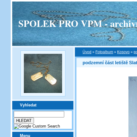
SPOLEK PRO VPM - archivní v
Úvod
»
Fotoalbum
»
Kosovo
»
po
podzemní část letiště Sla
Vyhledat
Menu