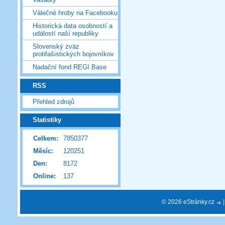
Válečné hroby na Facebooku
Historická data osobností a
událostí naší republiky
Slovenský zväz
protifašistických bojovníkov
Nadační fond REGI Base
RSS
Přehled zdrojů
Statistiky
Celkem:
7850377
Měsíc:
120251
Den:
8172
Online:
137
© 2026 eStránky.cz