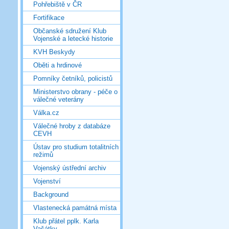
Pohřebiště v ČR
Fortifikace
Občanské sdružení Klub
Vojenské a letecké historie
KVH Beskydy
Oběti a hrdinové
Pomníky četníků, policistů
Ministerstvo obrany - péče o
válečné veterány
Válka.cz
Válečné hroby z databáze
CEVH
Ústav pro studium totalitních
režimů
Vojenský ústřední archiv
Vojenství
Background
Vlastenecká památná místa
Klub přátel pplk. Karla
Vašátky