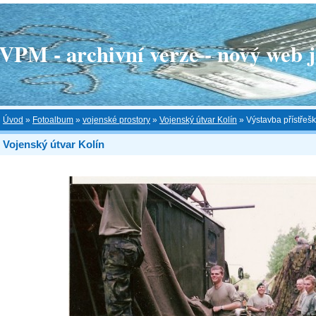
 - archivní verze - nový web je
Úvod
»
Fotoalbum
»
vojenské prostory
»
Vojenský útvar Kolín
»
Výstavba přístřeš
Vojenský útvar Kolín