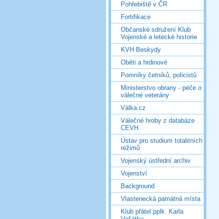
Pohřebiště v ČR
Fortifikace
Občanské sdružení Klub
Vojenské a letecké historie
KVH Beskydy
Oběti a hrdinové
Pomníky četníků, policistů
Ministerstvo obrany - péče o
válečné veterány
Válka.cz
Válečné hroby z databáze
CEVH
Ústav pro studium totalitních
režimů
Vojenský ústřední archiv
Vojenství
Background
Vlastenecká památná místa
Klub přátel pplk. Karla
Vašátky