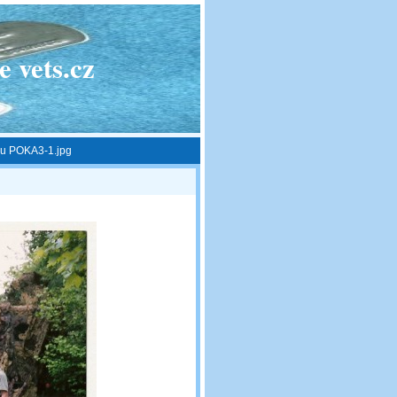
 vets.cz
ku POKA3-1.jpg