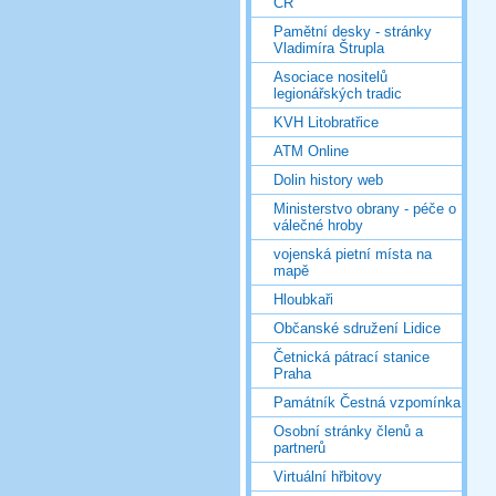
ČR
Pamětní desky - stránky
Vladimíra Štrupla
Asociace nositelů
legionářských tradic
KVH Litobratřice
ATM Online
Dolin history web
Ministerstvo obrany - péče o
válečné hroby
vojenská pietní místa na
mapě
Hloubkaři
Občanské sdružení Lidice
Četnická pátrací stanice
Praha
Památník Čestná vzpomínka
Osobní stránky členů a
partnerů
Virtuální hřbitovy