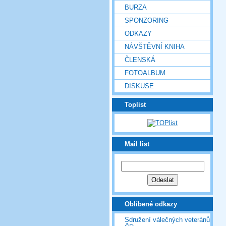
BURZA
SPONZORING
ODKAZY
NÁVŠTĚVNÍ KNIHA
ČLENSKÁ
FOTOALBUM
DISKUSE
Toplist
Mail list
Oblíbené odkazy
Sdružení válečných veteránů