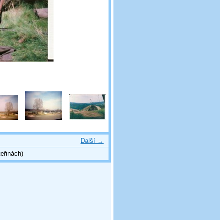
Další →
eřinách)