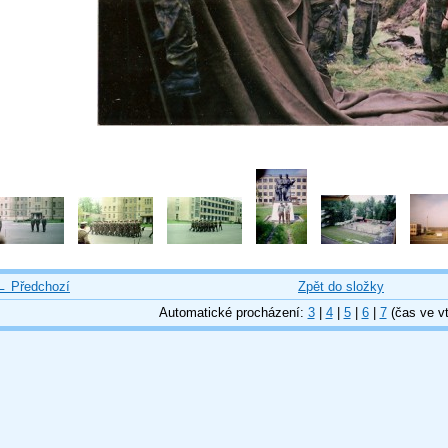
← Předchozí
Zpět do složky
Automatické procházení:
3
|
4
|
5
|
6
|
7
(čas ve vt