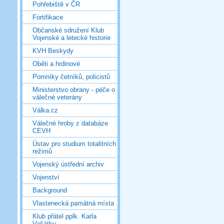
Pohřebiště v ČR
Fortifikace
Občanské sdružení Klub
Vojenské a letecké historie
KVH Beskydy
Oběti a hrdinové
Pomníky četníků, policistů
Ministerstvo obrany - péče o
válečné veterány
Válka.cz
Válečné hroby z databáze
CEVH
Ústav pro studium totalitních
režimů
Vojenský ústřední archiv
Vojenství
Background
Vlastenecká památná místa
Klub přátel pplk. Karla
Vašátky