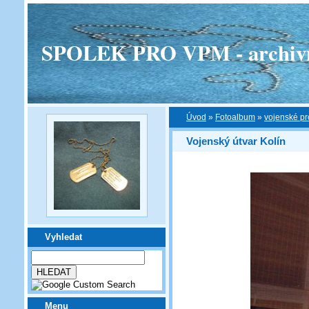
SPOLEK PRO VPM - archivní v
Úvod
»
Fotoalbum
»
vojenské pr
Vojenský útvar Kolín
Vyhledat
Menu