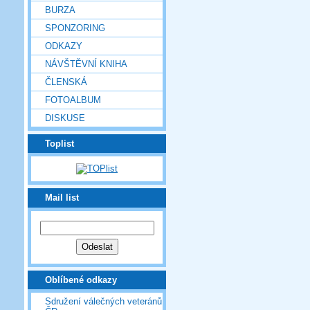
BURZA
SPONZORING
ODKAZY
NÁVŠTĚVNÍ KNIHA
ČLENSKÁ
FOTOALBUM
DISKUSE
Toplist
Mail list
Oblíbené odkazy
Sdružení válečných veteránů