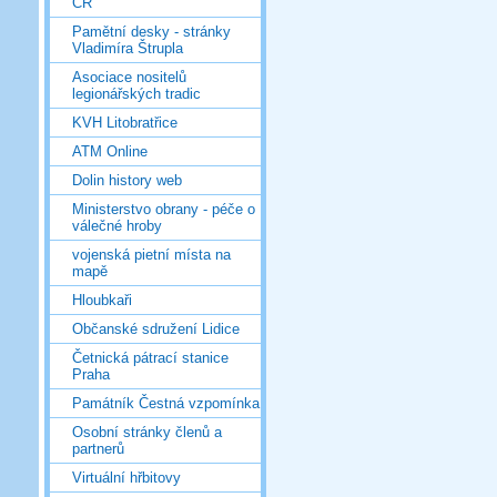
ČR
Pamětní desky - stránky
Vladimíra Štrupla
Asociace nositelů
legionářských tradic
KVH Litobratřice
ATM Online
Dolin history web
Ministerstvo obrany - péče o
válečné hroby
vojenská pietní místa na
mapě
Hloubkaři
Občanské sdružení Lidice
Četnická pátrací stanice
Praha
Památník Čestná vzpomínka
Osobní stránky členů a
partnerů
Virtuální hřbitovy