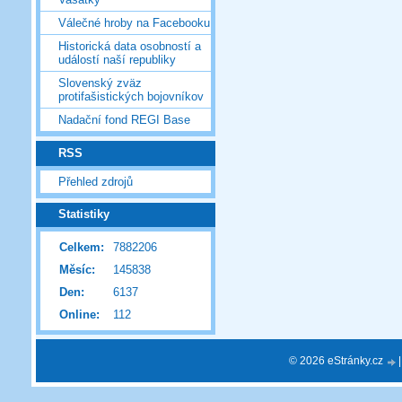
Válečné hroby na Facebooku
Historická data osobností a
událostí naší republiky
Slovenský zväz
protifašistických bojovníkov
Nadační fond REGI Base
RSS
Přehled zdrojů
Statistiky
Celkem:
7882206
Měsíc:
145838
Den:
6137
Online:
112
© 2026 eStránky.cz