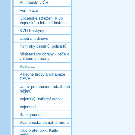
Pohřebiště v ČR
Fortifikace
Občanské sdružení Klub
Vojenské a letecké historie
KVH Beskydy
Oběti a hrdinové
Pomníky četníků, policistů
Ministerstvo obrany - péče o
válečné veterány
Válka.cz
Válečné hroby z databáze
CEVH
Ústav pro studium totalitních
režimů
Vojenský ústřední archiv
Vojenství
Background
Vlastenecká památná místa
Klub přátel pplk. Karla
Vašátky