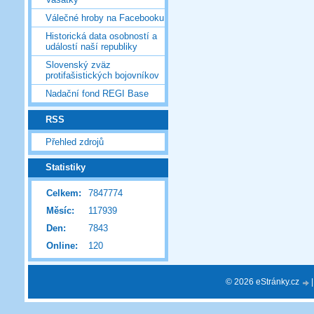
Válečné hroby na Facebooku
Historická data osobností a
událostí naší republiky
Slovenský zväz
protifašistických bojovníkov
Nadační fond REGI Base
RSS
Přehled zdrojů
Statistiky
Celkem:
7847774
Měsíc:
117939
Den:
7843
Online:
120
© 2026 eStránky.cz