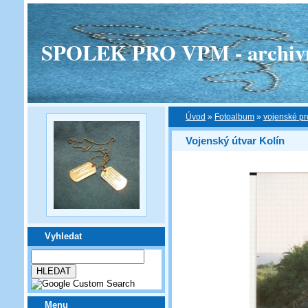
SPOLEK PRO VPM - archivní v
Úvod
»
Fotoalbum
»
vojenské pr
Vojenský útvar Kolín
Vyhledat
Menu