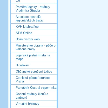
ČR
Pamětní desky - stránky
Vladimíra Štrupla
Asociace nositelů
legionářských tradic
KVH Litobratřice
ATM Online
Dolin history web
Ministerstvo obrany - péče o
válečné hroby
vojenská pietní místa na
mapě
Hloubkaři
Občanské sdružení Lidice
Četnická pátrací stanice
Praha
Památník Čestná vzpomínka
Osobní stránky členů a
partnerů
Virtuální hřbitovy