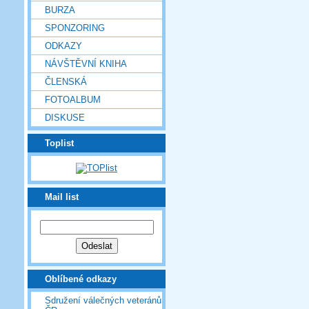
BURZA
SPONZORING
ODKAZY
NÁVŠTĚVNÍ KNIHA
ČLENSKÁ
FOTOALBUM
DISKUSE
Toplist
Mail list
Oblíbené odkazy
Sdružení válečných veteránů