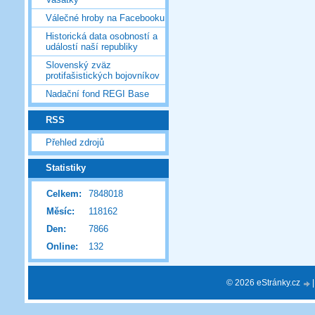
Válečné hroby na Facebooku
Historická data osobností a
událostí naší republiky
Slovenský zväz
protifašistických bojovníkov
Nadační fond REGI Base
RSS
Přehled zdrojů
Statistiky
Celkem:
7848018
Měsíc:
118162
Den:
7866
Online:
132
© 2026 eStránky.cz