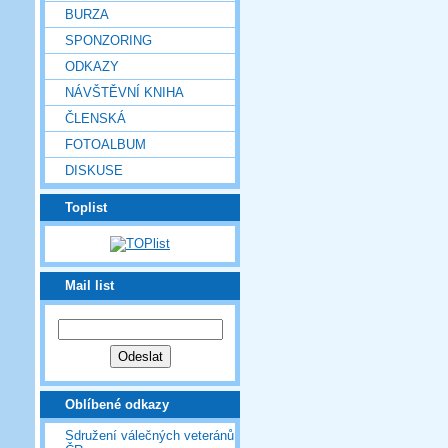
BURZA
SPONZORING
ODKAZY
NÁVŠTĚVNÍ KNIHA
ČLENSKÁ
FOTOALBUM
DISKUSE
Toplist
Mail list
Oblíbené odkazy
Sdružení válečných veteránů