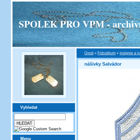
SPOLEK PRO VPM - archivní v
Úvod
»
Fotoalbum
»
insignie a n
nášivky Salvádor
Vyhledat
Menu