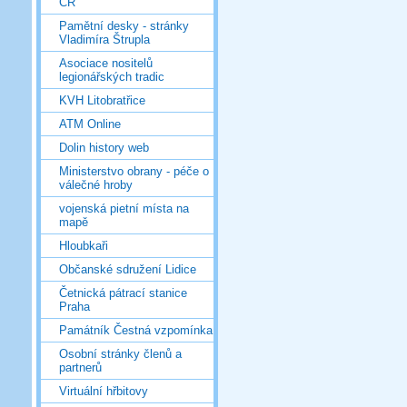
ČR
Pamětní desky - stránky
Vladimíra Štrupla
Asociace nositelů
legionářských tradic
KVH Litobratřice
ATM Online
Dolin history web
Ministerstvo obrany - péče o
válečné hroby
vojenská pietní místa na
mapě
Hloubkaři
Občanské sdružení Lidice
Četnická pátrací stanice
Praha
Památník Čestná vzpomínka
Osobní stránky členů a
partnerů
Virtuální hřbitovy