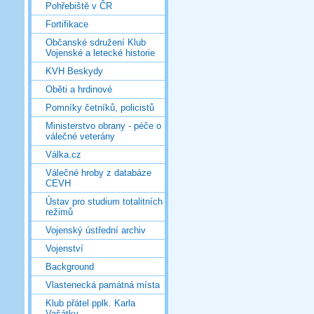
Pohřebiště v ČR
Fortifikace
Občanské sdružení Klub
Vojenské a letecké historie
KVH Beskydy
Oběti a hrdinové
Pomníky četníků, policistů
Ministerstvo obrany - péče o
válečné veterány
Válka.cz
Válečné hroby z databáze
CEVH
Ústav pro studium totalitních
režimů
Vojenský ústřední archiv
Vojenství
Background
Vlastenecká památná místa
Klub přátel pplk. Karla
Vašátky