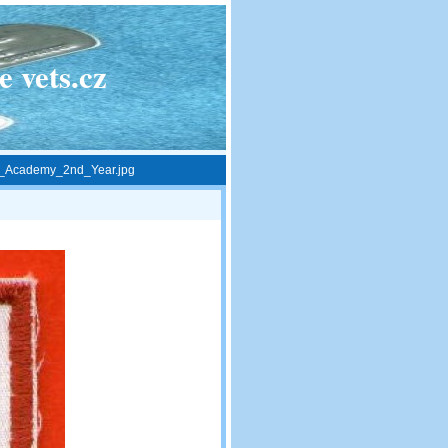
 vets.cz
ry_Academy_2nd_Year.jpg