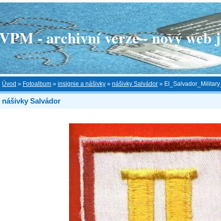
 - archivní verze - nový web je
Úvod
»
Fotoalbum
»
insignie a nášivky
»
nášivky Salvádor
»
El_Salvador_Milita
nášivky Salvádor