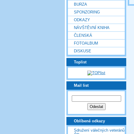
BURZA
SPONZORING
ODKAZY
NÁVŠTĚVNÍ KNIHA
ČLENSKÁ
FOTOALBUM
DISKUSE
Toplist
Mail list
Oblíbené odkazy
Sdružení válečných veteránů