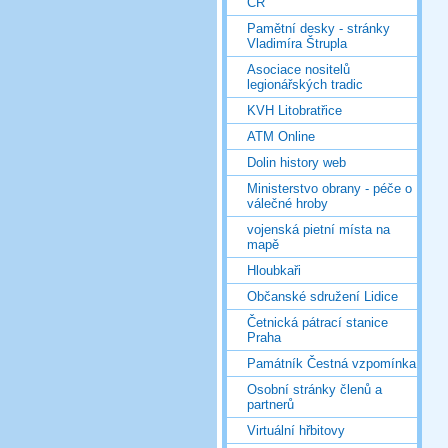
ČR
Pamětní desky - stránky
Vladimíra Štrupla
Asociace nositelů
legionářských tradic
KVH Litobratřice
ATM Online
Dolin history web
Ministerstvo obrany - péče o
válečné hroby
vojenská pietní místa na
mapě
Hloubkaři
Občanské sdružení Lidice
Četnická pátrací stanice
Praha
Památník Čestná vzpomínka
Osobní stránky členů a
partnerů
Virtuální hřbitovy