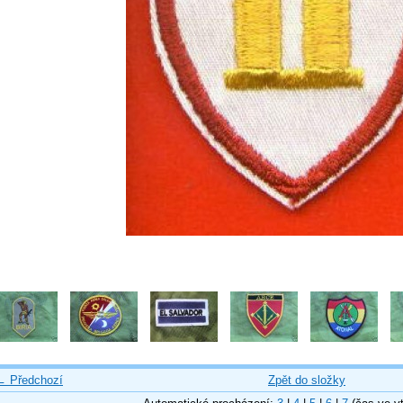
← Předchozí
Zpět do složky