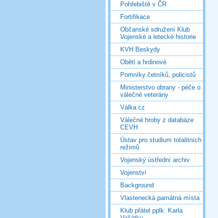
Pohřebiště v ČR
Fortifikace
Občanské sdružení Klub
Vojenské a letecké historie
KVH Beskydy
Oběti a hrdinové
Pomníky četníků, policistů
Ministerstvo obrany - péče o
válečné veterány
Válka.cz
Válečné hroby z databáze
CEVH
Ústav pro studium totalitních
režimů
Vojenský ústřední archiv
Vojenství
Background
Vlastenecká památná místa
Klub přátel pplk. Karla
Vašátky