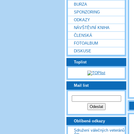
BURZA
SPONZORING
ODKAZY
NÁVŠTĚVNÍ KNIHA
ČLENSKÁ
FOTOALBUM
DISKUSE
Toplist
Mail list
Oblíbené odkazy
Sdružení válečných veteránů