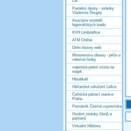
ČR
Pamětní desky - stránky
Vladimíra Štrupla
Asociace nositelů
legionářských tradic
KVH Litobratřice
ATM Online
Dolin history web
Ministerstvo obrany - péče o
válečné hroby
vojenská pietní místa na
mapě
Hloubkaři
Občanské sdružení Lidice
Četnická pátrací stanice
Praha
Památník Čestná vzpomínka
Osobní stránky členů a
partnerů
Virtuální hřbitovy