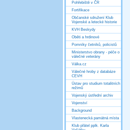
Pohřebiště v ČR
Fortifikace
Občanské sdružení Klub
Vojenské a letecké historie
KVH Beskydy
Oběti a hrdinové
Pomníky četníků, policistů
Ministerstvo obrany - péče o
válečné veterány
Válka.cz
Válečné hroby z databáze
CEVH
Ústav pro studium totalitních
režimů
Vojenský ústřední archiv
Vojenství
Background
Vlastenecká památná místa
Klub přátel pplk. Karla
Vašátky