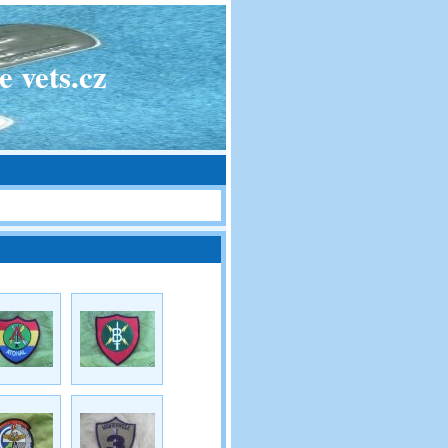
 vets.cz