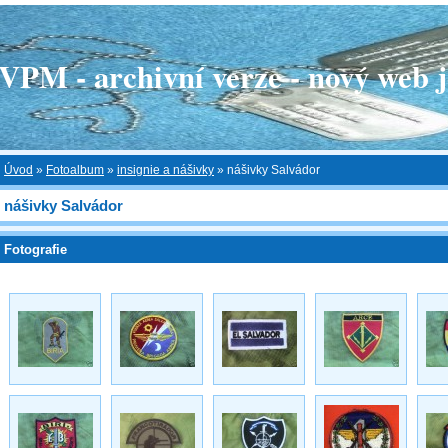
 - archivní verze - nový web je
Úvod
»
Fotoalbum
»
insignie a nášivky
»
nášivky Salvádor
nášivky Salvádor
Fotografie