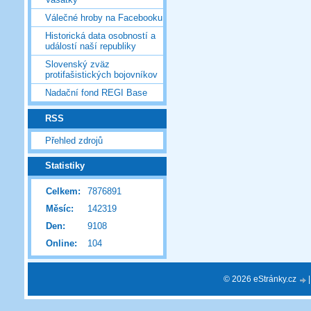
Válečné hroby na Facebooku
Historická data osobností a
událostí naší republiky
Slovenský zväz
protifašistických bojovníkov
Nadační fond REGI Base
RSS
Přehled zdrojů
Statistiky
Celkem:
7876891
Měsíc:
142319
Den:
9108
Online:
104
© 2026 eStránky.cz