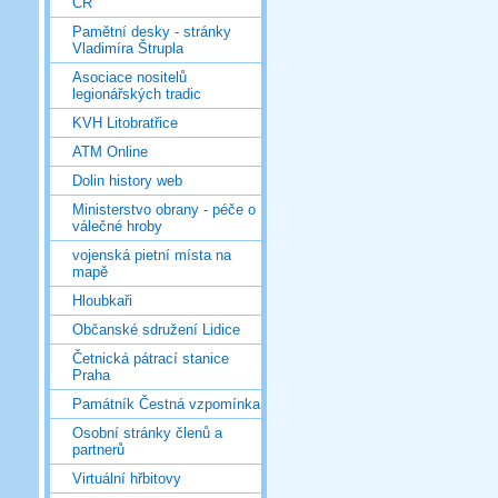
ČR
Pamětní desky - stránky
Vladimíra Štrupla
Asociace nositelů
legionářských tradic
KVH Litobratřice
ATM Online
Dolin history web
Ministerstvo obrany - péče o
válečné hroby
vojenská pietní místa na
mapě
Hloubkaři
Občanské sdružení Lidice
Četnická pátrací stanice
Praha
Památník Čestná vzpomínka
Osobní stránky členů a
partnerů
Virtuální hřbitovy