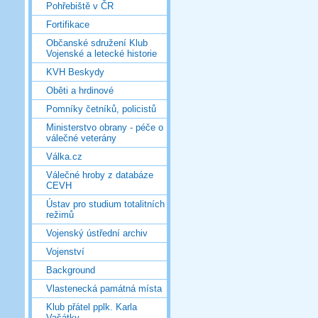
Pohřebiště v ČR
Fortifikace
Občanské sdružení Klub
Vojenské a letecké historie
KVH Beskydy
Oběti a hrdinové
Pomníky četníků, policistů
Ministerstvo obrany - péče o
válečné veterány
Válka.cz
Válečné hroby z databáze
CEVH
Ústav pro studium totalitních
režimů
Vojenský ústřední archiv
Vojenství
Background
Vlastenecká památná místa
Klub přátel pplk. Karla
Vašátky