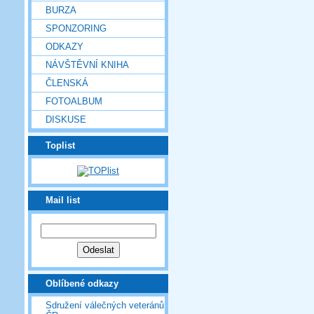
BURZA
SPONZORING
ODKAZY
NÁVŠTĚVNÍ KNIHA
ČLENSKÁ
FOTOALBUM
DISKUSE
Toplist
Mail list
Oblíbené odkazy
Sdružení válečných veteránů