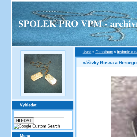
SPOLEK PRO VPM - archivní v
Úvod
»
Fotoalbum
»
insignie a n
nášivky Bosna a Hercego
Vyhledat
Menu