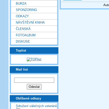
BURZA
Aut
SPONZORING
ODKAZY
NÁVŠTĚVNÍ KNIHA
ČLENSKÁ
FOTOALBUM
DISKUSE
Toplist
Mail list
Oblíbené odkazy
Sdružení válečných veteránů