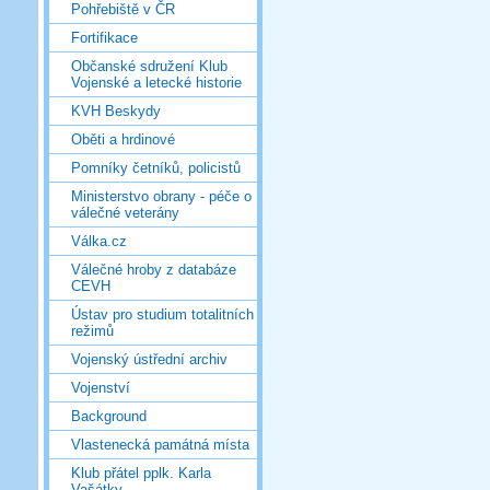
Pohřebiště v ČR
Fortifikace
Občanské sdružení Klub
Vojenské a letecké historie
KVH Beskydy
Oběti a hrdinové
Pomníky četníků, policistů
Ministerstvo obrany - péče o
válečné veterány
Válka.cz
Válečné hroby z databáze
CEVH
Ústav pro studium totalitních
režimů
Vojenský ústřední archiv
Vojenství
Background
Vlastenecká památná místa
Klub přátel pplk. Karla
Vašátky