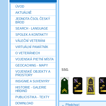
ÚVOD
AKTUÁLNĚ
JEDNOTA ČSOL ČESKÝ
BROD
SEARCH - LANGUAGE
SPOLEK A KONTAKTY
VÁLEČNÍ VETERÁNI
VIRTUÁLNÍ PAMÁTNÍK
O VETERÁNECH
VOJENSKÁ PIETNÍ MÍSTA
GEOCACHING - MAPY
SSG.
VOJENSKÉ OBJEKTY A
PROSTORY
INSIGNIE A SUVENYRY
HISTORIE - GALERIE
HRDINŮ
PUBLICISTIKA - TEXTY
DOWNLOAD
← Předchozí