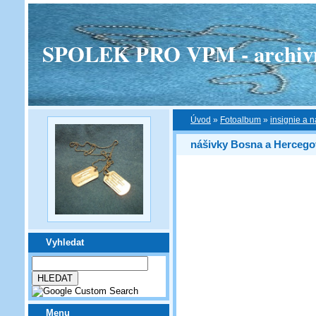
SPOLEK PRO VPM - archivní v
Úvod
»
Fotoalbum
»
insignie a n
nášivky Bosna a Hercego
Vyhledat
Menu