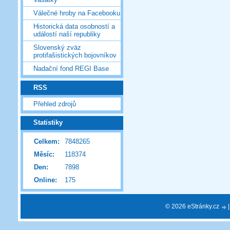
Válečné hroby na Facebooku
Historická data osobností a
událostí naší republiky
Slovenský zväz
protifašistických bojovníkov
Nadační fond REGI Base
RSS
Přehled zdrojů
Statistiky
Celkem:
7848265
Měsíc:
118374
Den:
7898
Online:
175
© 2026 eStránky.cz