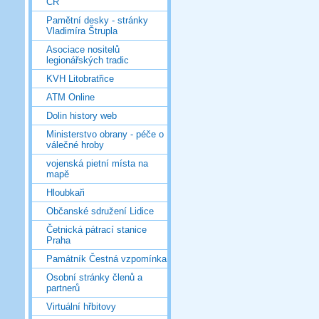
ČR
Pamětní desky - stránky
Vladimíra Štrupla
Asociace nositelů
legionářských tradic
KVH Litobratřice
ATM Online
Dolin history web
Ministerstvo obrany - péče o
válečné hroby
vojenská pietní místa na
mapě
Hloubkaři
Občanské sdružení Lidice
Četnická pátrací stanice
Praha
Památník Čestná vzpomínka
Osobní stránky členů a
partnerů
Virtuální hřbitovy