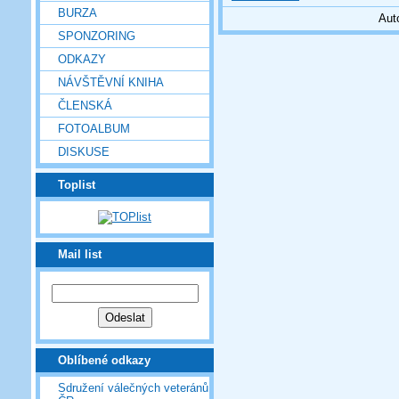
BURZA
Aut
SPONZORING
ODKAZY
NÁVŠTĚVNÍ KNIHA
ČLENSKÁ
FOTOALBUM
DISKUSE
Toplist
Mail list
Oblíbené odkazy
Sdružení válečných veteránů