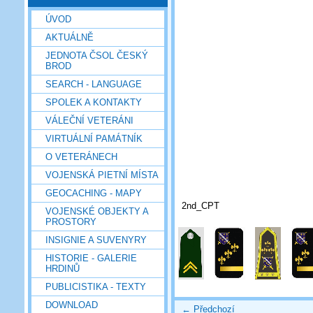
ÚVOD
AKTUÁLNĚ
JEDNOTA ČSOL ČESKÝ
BROD
SEARCH - LANGUAGE
SPOLEK A KONTAKTY
VÁLEČNÍ VETERÁNI
VIRTUÁLNÍ PAMÁTNÍK
O VETERÁNECH
VOJENSKÁ PIETNÍ MÍSTA
GEOCACHING - MAPY
2nd_CPT
VOJENSKÉ OBJEKTY A
PROSTORY
INSIGNIE A SUVENYRY
HISTORIE - GALERIE
HRDINŮ
PUBLICISTIKA - TEXTY
DOWNLOAD
← Předchozí