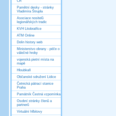
ČR
Pamětní desky - stránky
Vladimíra Štrupla
Asociace nositelů
legionářských tradic
KVH Litobratřice
ATM Online
Dolin history web
Ministerstvo obrany - péče o
válečné hroby
vojenská pietní místa na
mapě
Hloubkaři
Občanské sdružení Lidice
Četnická pátrací stanice
Praha
Památník Čestná vzpomínka
Osobní stránky členů a
partnerů
Virtuální hřbitovy