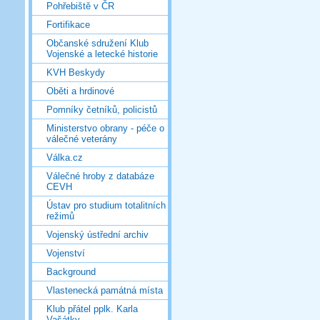
Pohřebiště v ČR
Fortifikace
Občanské sdružení Klub
Vojenské a letecké historie
KVH Beskydy
Oběti a hrdinové
Pomníky četníků, policistů
Ministerstvo obrany - péče o
válečné veterány
Válka.cz
Válečné hroby z databáze
CEVH
Ústav pro studium totalitních
režimů
Vojenský ústřední archiv
Vojenství
Background
Vlastenecká památná místa
Klub přátel pplk. Karla
Vašátky