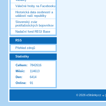
Válečné hroby na Facebooku
Historická data osobností a
událostí naší republiky
Slovenský zväz
protifašistických bojovníkov
Nadační fond REGI Base
RSS
Přehled zdrojů
Statistiky
Celkem:
7842616
Měsíc:
114613
Den:
6414
Online:
91
© 2026 eStránky.cz