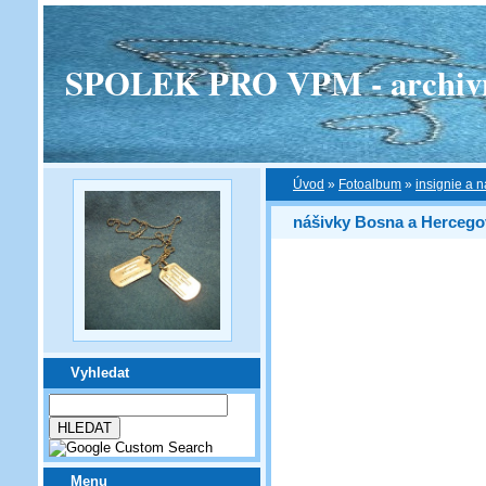
SPOLEK PRO VPM - archivní v
Úvod
»
Fotoalbum
»
insignie a n
nášivky Bosna a Hercego
Vyhledat
Menu