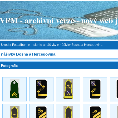
 - archivní verze - nový web je
Úvod
»
Fotoalbum
»
insignie a nášivky
»
nášivky Bosna a Hercegovina
nášivky Bosna a Hercegovina
Fotografie