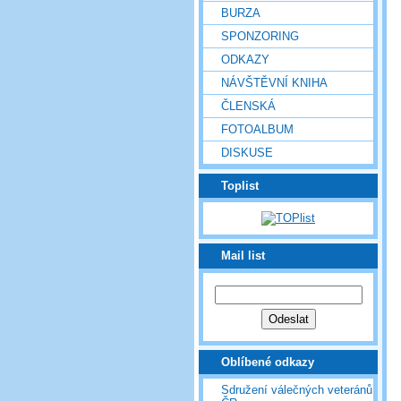
BURZA
SPONZORING
ODKAZY
NÁVŠTĚVNÍ KNIHA
ČLENSKÁ
FOTOALBUM
DISKUSE
Toplist
Mail list
Oblíbené odkazy
Sdružení válečných veteránů