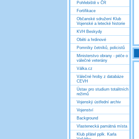
Pohřebiště v ČR
Fortifikace
Občanské sdružení Klub
Vojenské a letecké historie
KVH Beskydy
Oběti a hrdinové
Pomníky četníků, policistů
Ministerstvo obrany - péče o
válečné veterány
Válka.cz
Válečné hroby z databáze
CEVH
Ústav pro studium totalitních
režimů
Vojenský ústřední archiv
Vojenství
Background
Vlastenecká památná místa
Klub přátel pplk. Karla
Vašátky