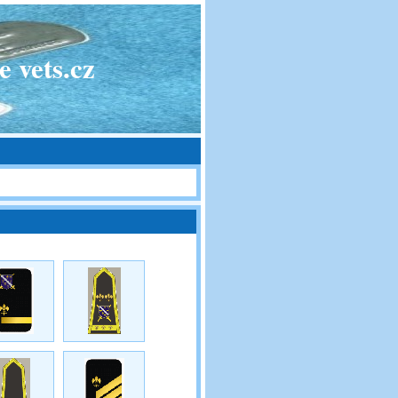
 vets.cz