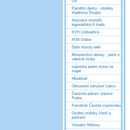
ČR
Pamětní desky - stránky
Vladimíra Štrupla
Asociace nositelů
legionářských tradic
KVH Litobratřice
ATM Online
Dolin history web
Ministerstvo obrany - péče o
válečné hroby
vojenská pietní místa na
mapě
Hloubkaři
Občanské sdružení Lidice
Četnická pátrací stanice
Praha
Památník Čestná vzpomínka
Osobní stránky členů a
partnerů
Virtuální hřbitovy