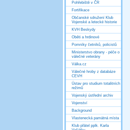
Pohřebiště v ČR
Fortifikace
Občanské sdružení Klub
Vojenské a letecké historie
KVH Beskydy
Oběti a hrdinové
Pomníky četníků, policistů
Ministerstvo obrany - péče o
válečné veterány
Válka.cz
Válečné hroby z databáze
CEVH
Ústav pro studium totalitních
režimů
Vojenský ústřední archiv
Vojenství
Background
Vlastenecká památná místa
Klub přátel pplk. Karla
Vašátky