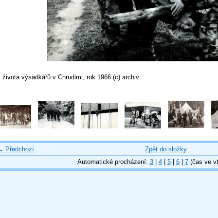
 života výsadkářů v Chrudimi, rok 1966 (c) archiv
← Předchozí
Zpět do složky
Automatické procházení:
3
|
4
|
5
|
6
|
7
(čas ve vt