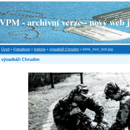
 - archivní verze - nový web je
Úvod
»
Fotoalbum
»
historie
»
výsadkáři Chrudim
»
tohle_moc_boli.jpg
výsadkáři Chrudim