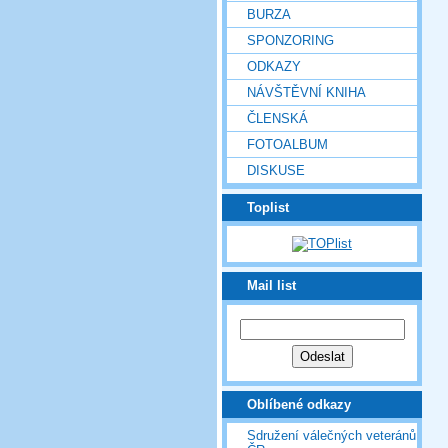
BURZA
SPONZORING
ODKAZY
NÁVŠTĚVNÍ KNIHA
ČLENSKÁ
FOTOALBUM
DISKUSE
Toplist
Mail list
Oblíbené odkazy
Sdružení válečných veteránů