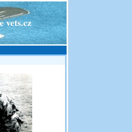
 vets.cz