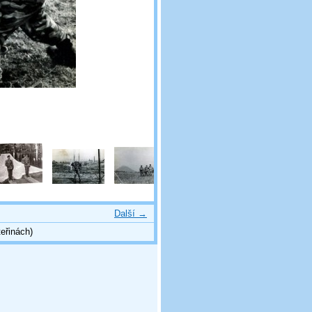
Další →
eřinách)