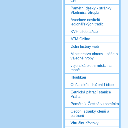
ČR
Pamětní desky - stránky
Vladimíra Štrupla
Asociace nositelů
legionářských tradic
KVH Litobratřice
ATM Online
Dolin history web
Ministerstvo obrany - péče o
válečné hroby
vojenská pietní místa na
mapě
Hloubkaři
Občanské sdružení Lidice
Četnická pátrací stanice
Praha
Památník Čestná vzpomínka
Osobní stránky členů a
partnerů
Virtuální hřbitovy