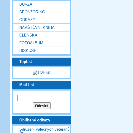
BURZA
SPONZORING
ODKAZY
NÁVŠTĚVNÍ KNIHA
ČLENSKÁ
FOTOALBUM
DISKUSE
Toplist
Mail list
Oblíbené odkazy
Sdružení válečných veteránů