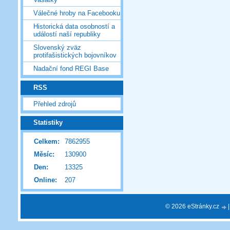
Válečné hroby na Facebooku
Historická data osobností a
událostí naší republiky
Slovenský zväz
protifašistických bojovníkov
Nadační fond REGI Base
RSS
Přehled zdrojů
Statistiky
Celkem:
7862955
Měsíc:
130900
Den:
13325
Online:
207
© 2026 eStránky.cz