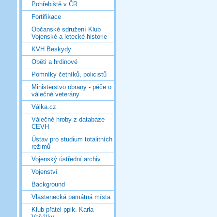
Pohřebiště v ČR
Fortifikace
Občanské sdružení Klub
Vojenské a letecké historie
KVH Beskydy
Oběti a hrdinové
Pomníky četníků, policistů
Ministerstvo obrany - péče o
válečné veterány
Válka.cz
Válečné hroby z databáze
CEVH
Ústav pro studium totalitních
režimů
Vojenský ústřední archiv
Vojenství
Background
Vlastenecká památná místa
Klub přátel pplk. Karla
Vašátky