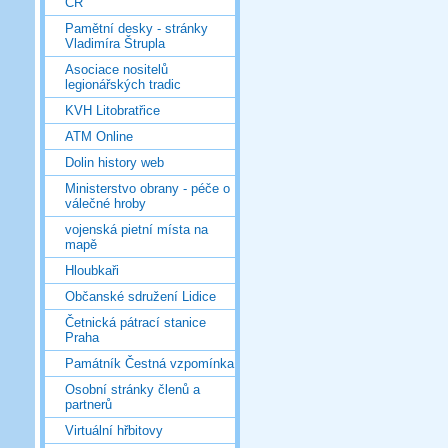
ČR
Pamětní desky - stránky
Vladimíra Štrupla
Asociace nositelů
legionářských tradic
KVH Litobratřice
ATM Online
Dolin history web
Ministerstvo obrany - péče o
válečné hroby
vojenská pietní místa na
mapě
Hloubkaři
Občanské sdružení Lidice
Četnická pátrací stanice
Praha
Památník Čestná vzpomínka
Osobní stránky členů a
partnerů
Virtuální hřbitovy