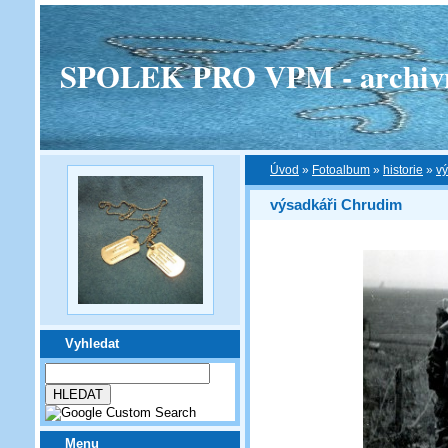
SPOLEK PRO VPM - archivní v
Úvod
»
Fotoalbum
»
historie
»
vý
výsadkáři Chrudim
Vyhledat
Menu