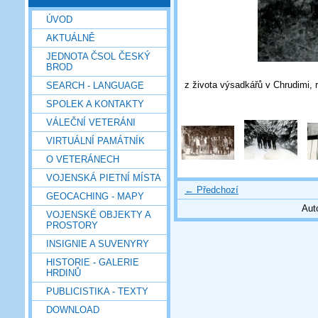
ÚVOD
AKTUÁLNĚ
JEDNOTA ČSOL ČESKÝ
BROD
z života výsadkářů v Chrudimi, r
SEARCH - LANGUAGE
SPOLEK A KONTAKTY
VÁLEČNÍ VETERÁNI
VIRTUÁLNÍ PAMÁTNÍK
O VETERÁNECH
VOJENSKÁ PIETNÍ MÍSTA
← Předchozí
GEOCACHING - MAPY
Aut
VOJENSKÉ OBJEKTY A
PROSTORY
INSIGNIE A SUVENYRY
HISTORIE - GALERIE
HRDINŮ
PUBLICISTIKA - TEXTY
DOWNLOAD