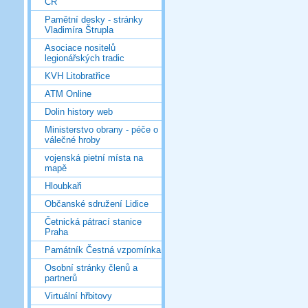
ČR
Pamětní desky - stránky
Vladimíra Štrupla
Asociace nositelů
legionářských tradic
KVH Litobratřice
ATM Online
Dolin history web
Ministerstvo obrany - péče o
válečné hroby
vojenská pietní místa na
mapě
Hloubkaři
Občanské sdružení Lidice
Četnická pátrací stanice
Praha
Památník Čestná vzpomínka
Osobní stránky členů a
partnerů
Virtuální hřbitovy