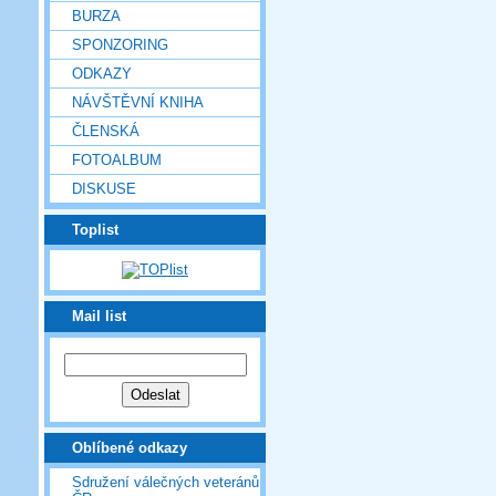
BURZA
SPONZORING
ODKAZY
NÁVŠTĚVNÍ KNIHA
ČLENSKÁ
FOTOALBUM
DISKUSE
Toplist
Mail list
Oblíbené odkazy
Sdružení válečných veteránů