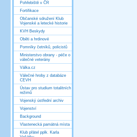
Pohřebiště v ČR
Fortifikace
Občanské sdružení Klub
Vojenské a letecké historie
KVH Beskydy
Oběti a hrdinové
Pomníky četníků, policistů
Ministerstvo obrany - péče o
válečné veterány
Válka.cz
Válečné hroby z databáze
CEVH
Ústav pro studium totalitních
režimů
Vojenský ústřední archiv
Vojenství
Background
Vlastenecká památná místa
Klub přátel pplk. Karla
Vašátky