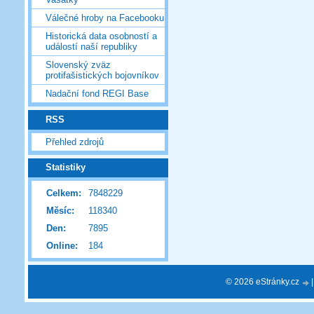
Válečné hroby na Facebooku
Historická data osobností a
událostí naší republiky
Slovenský zväz
protifašistických bojovníkov
Nadační fond REGI Base
RSS
Přehled zdrojů
Statistiky
Celkem:
7848229
Měsíc:
118340
Den:
7895
Online:
184
© 2026 eStránky.cz