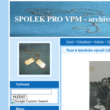
SPOLEK PRO VPM - archivní v
Úvod
»
Fotoalbum
»
historie
»
Te
Teze k letošním výročí Cik
Vyhledat
Menu