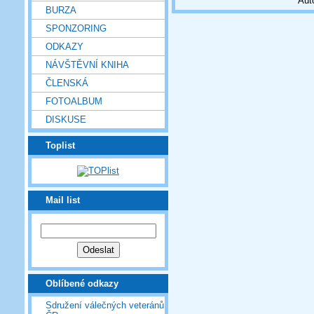
Aut
BURZA
SPONZORING
ODKAZY
NÁVŠTĚVNÍ KNIHA
ČLENSKÁ
FOTOALBUM
DISKUSE
Toplist
Mail list
Oblíbené odkazy
Sdružení válečných veteránů