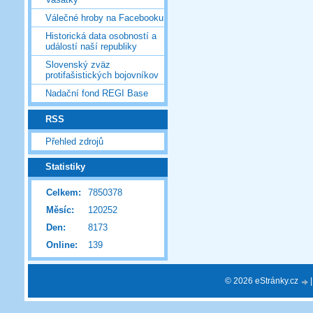
Válečné hroby na Facebooku
Historická data osobností a
událostí naší republiky
Slovenský zväz
protifašistických bojovníkov
Nadační fond REGI Base
RSS
Přehled zdrojů
Statistiky
Celkem:
7850378
Měsíc:
120252
Den:
8173
Online:
139
© 2026 eStránky.cz