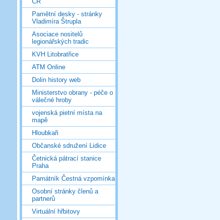
ČR
Pamětní desky - stránky
Vladimíra Štrupla
Asociace nositelů
legionářských tradic
KVH Litobratřice
ATM Online
Dolin history web
Ministerstvo obrany - péče o
válečné hroby
vojenská pietní místa na
mapě
Hloubkaři
Občanské sdružení Lidice
Četnická pátrací stanice
Praha
Památník Čestná vzpomínka
Osobní stránky členů a
partnerů
Virtuální hřbitovy