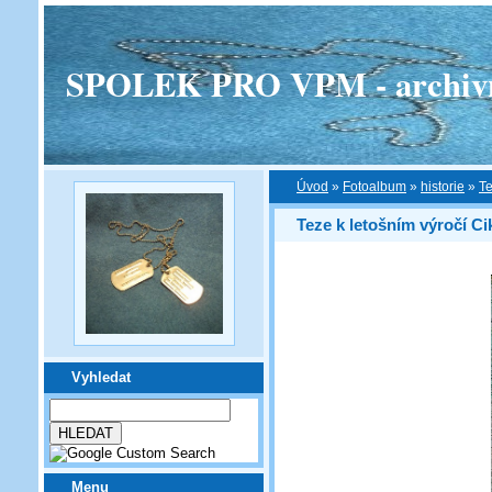
SPOLEK PRO VPM - archivní v
Úvod
»
Fotoalbum
»
historie
»
Te
Teze k letošním výročí Cik
Vyhledat
Menu