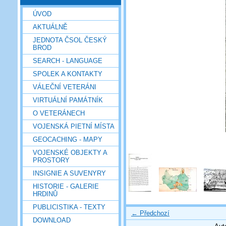
ÚVOD
AKTUÁLNĚ
JEDNOTA ČSOL ČESKÝ
BROD
SEARCH - LANGUAGE
SPOLEK A KONTAKTY
VÁLEČNÍ VETERÁNI
VIRTUÁLNÍ PAMÁTNÍK
O VETERÁNECH
VOJENSKÁ PIETNÍ MÍSTA
GEOCACHING - MAPY
VOJENSKÉ OBJEKTY A
PROSTORY
INSIGNIE A SUVENYRY
HISTORIE - GALERIE
HRDINŮ
PUBLICISTIKA - TEXTY
← Předchozí
DOWNLOAD