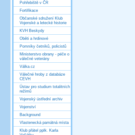
Pohřebiště v ČR
Fortifikace
Občanské sdružení Klub
Vojenské a letecké historie
KVH Beskydy
Oběti a hrdinové
Pomníky četníků, policistů
Ministerstvo obrany - péče o
válečné veterány
Válka.cz
Válečné hroby z databáze
CEVH
Ústav pro studium totalitních
režimů
Vojenský ústřední archiv
Vojenství
Background
Vlastenecká památná místa
Klub přátel pplk. Karla
Vašátky