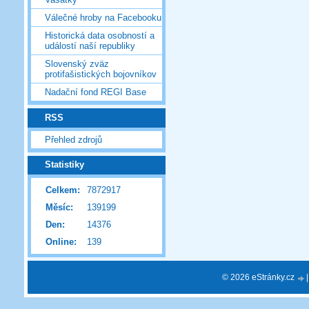
Válečné hroby na Facebooku
Historická data osobností a
událostí naší republiky
Slovenský zväz
protifašistických bojovníkov
Nadační fond REGI Base
RSS
Přehled zdrojů
Statistiky
Celkem:
7872917
Měsíc:
139199
Den:
14376
Online:
139
© 2026 eStránky.cz