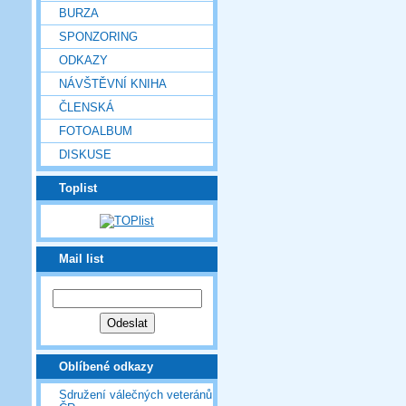
BURZA
SPONZORING
ODKAZY
NÁVŠTĚVNÍ KNIHA
ČLENSKÁ
FOTOALBUM
DISKUSE
Toplist
Mail list
Oblíbené odkazy
Sdružení válečných veteránů