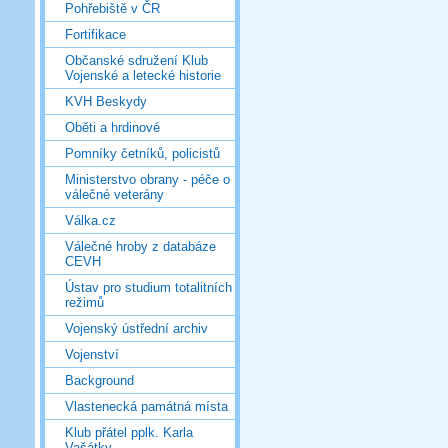
Pohřebiště v ČR
Fortifikace
Občanské sdružení Klub
Vojenské a letecké historie
KVH Beskydy
Oběti a hrdinové
Pomníky četníků, policistů
Ministerstvo obrany - péče o
válečné veterány
Válka.cz
Válečné hroby z databáze
CEVH
Ústav pro studium totalitních
režimů
Vojenský ústřední archiv
Vojenství
Background
Vlastenecká památná místa
Klub přátel pplk. Karla
Vašátky