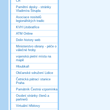
ČR
Pamětní desky - stránky
Vladimíra Štrupla
Asociace nositelů
legionářských tradic
KVH Litobratřice
ATM Online
Dolin history web
Ministerstvo obrany - péče o
válečné hroby
vojenská pietní místa na
mapě
Hloubkaři
Občanské sdružení Lidice
Četnická pátrací stanice
Praha
Památník Čestná vzpomínka
Osobní stránky členů a
partnerů
Virtuální hřbitovy