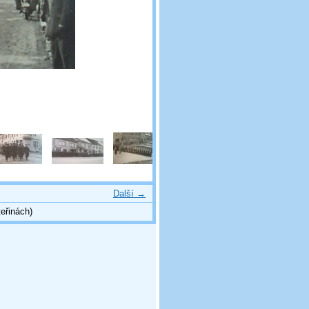
Další →
eřinách)