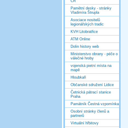
ČR
Pamětní desky - stránky
Vladimíra Štrupla
Asociace nositelů
legionářských tradic
KVH Litobratřice
ATM Online
Dolin history web
Ministerstvo obrany - péče o
válečné hroby
vojenská pietní místa na
mapě
Hloubkaři
Občanské sdružení Lidice
Četnická pátrací stanice
Praha
Památník Čestná vzpomínka
Osobní stránky členů a
partnerů
Virtuální hřbitovy