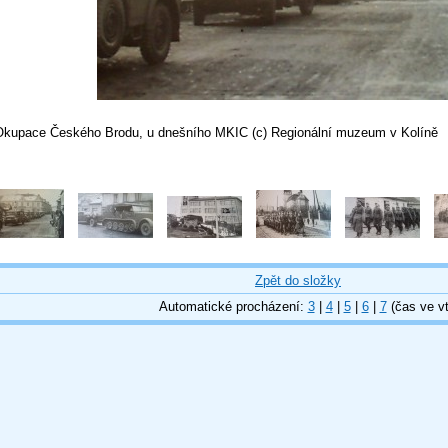
Okupace Českého Brodu, u dnešního MKIC (c) Regionální muzeum v Kolíně
Zpět do složky
Automatické procházení:
3
|
4
|
5
|
6
|
7
(čas ve vt