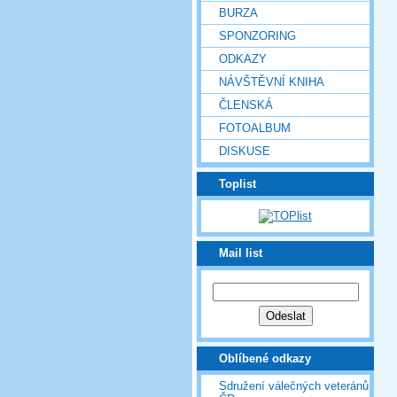
BURZA
SPONZORING
ODKAZY
NÁVŠTĚVNÍ KNIHA
ČLENSKÁ
FOTOALBUM
DISKUSE
Toplist
Mail list
Oblíbené odkazy
Sdružení válečných veteránů