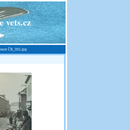
 vets.cz
pace ČB_001.jpg