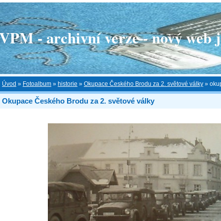
 - archivní verze - nový web je
Úvod
»
Fotoalbum
»
historie
»
Okupace Českého Brodu za 2. světové války
»
oku
Okupace Českého Brodu za 2. světové války