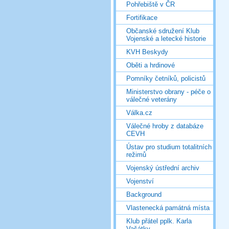
Pohřebiště v ČR
Fortifikace
Občanské sdružení Klub
Vojenské a letecké historie
KVH Beskydy
Oběti a hrdinové
Pomníky četníků, policistů
Ministerstvo obrany - péče o
válečné veterány
Válka.cz
Válečné hroby z databáze
CEVH
Ústav pro studium totalitních
režimů
Vojenský ústřední archiv
Vojenství
Background
Vlastenecká památná místa
Klub přátel pplk. Karla
Vašátky