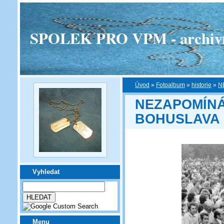
SPOLEK PRO VPM - archivní v
Úvod
»
Fotoalbum
»
historie
»
N
NEZAPOMÍNÁ
BOHUSLAVA
Vyhledat
Menu