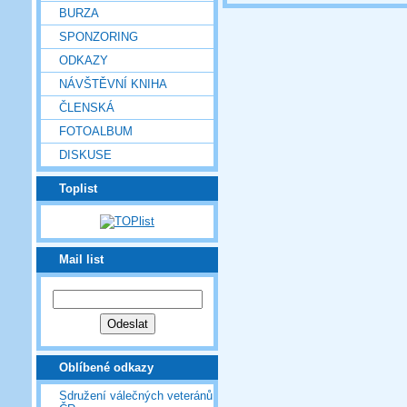
BURZA
SPONZORING
ODKAZY
NÁVŠTĚVNÍ KNIHA
ČLENSKÁ
FOTOALBUM
DISKUSE
Toplist
Mail list
Oblíbené odkazy
Sdružení válečných veteránů