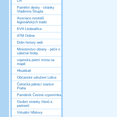
ČR
Pamětní desky - stránky
Vladimíra Štrupla
Asociace nositelů
legionářských tradic
KVH Litobratřice
ATM Online
Dolin history web
Ministerstvo obrany - péče o
válečné hroby
vojenská pietní místa na
mapě
Hloubkaři
Občanské sdružení Lidice
Četnická pátrací stanice
Praha
Památník Čestná vzpomínka
Osobní stránky členů a
partnerů
Virtuální hřbitovy