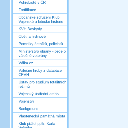
Pohřebiště v ČR
Fortifikace
Občanské sdružení Klub
Vojenské a letecké historie
KVH Beskydy
Oběti a hrdinové
Pomníky četníků, policistů
Ministerstvo obrany - péče o
válečné veterány
Válka.cz
Válečné hroby z databáze
CEVH
Ústav pro studium totalitních
režimů
Vojenský ústřední archiv
Vojenství
Background
Vlastenecká památná místa
Klub přátel pplk. Karla
Vašátky