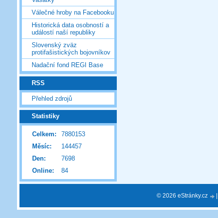
Válečné hroby na Facebooku
Historická data osobností a
událostí naší republiky
Slovenský zväz
protifašistických bojovníkov
Nadační fond REGI Base
RSS
Přehled zdrojů
Statistiky
Celkem:
7880153
Měsíc:
144457
Den:
7698
Online:
84
© 2026 eStránky.cz