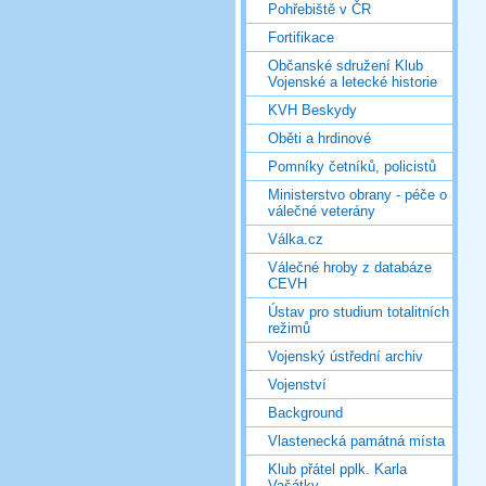
Pohřebiště v ČR
Fortifikace
Občanské sdružení Klub
Vojenské a letecké historie
KVH Beskydy
Oběti a hrdinové
Pomníky četníků, policistů
Ministerstvo obrany - péče o
válečné veterány
Válka.cz
Válečné hroby z databáze
CEVH
Ústav pro studium totalitních
režimů
Vojenský ústřední archiv
Vojenství
Background
Vlastenecká památná místa
Klub přátel pplk. Karla
Vašátky