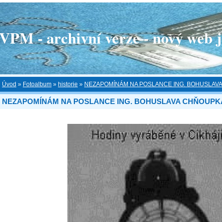
 - archivní verze - nový web je
Úvod
»
Fotoalbum
»
historie
»
NEZAPOMÍNÁM NA POSLANCE ING. BOHUSLAV
NEZAPOMÍNÁM NA POSLANCE ING. BOHUSLAVA CHŇOUPK