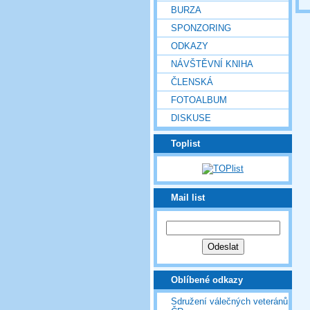
BURZA
SPONZORING
ODKAZY
NÁVŠTĚVNÍ KNIHA
ČLENSKÁ
FOTOALBUM
DISKUSE
Toplist
Mail list
Oblíbené odkazy
Sdružení válečných veteránů