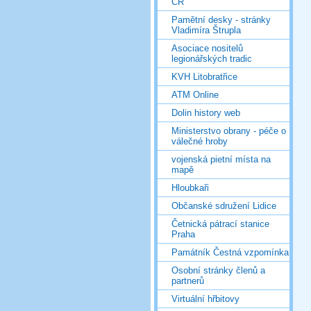
ČR
Pamětní desky - stránky
Vladimíra Štrupla
Asociace nositelů
legionářských tradic
KVH Litobratřice
ATM Online
Dolin history web
Ministerstvo obrany - péče o
válečné hroby
vojenská pietní místa na
mapě
Hloubkaři
Občanské sdružení Lidice
Četnická pátrací stanice
Praha
Památník Čestná vzpomínka
Osobní stránky členů a
partnerů
Virtuální hřbitovy