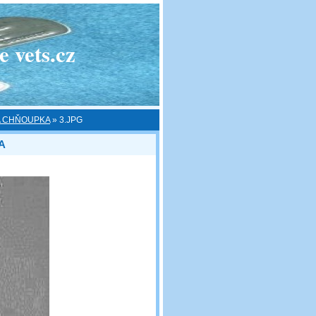
 vets.cz
A CHŇOUPKA
»
3.JPG
A