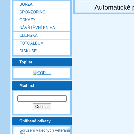
BURZA
Automatické 
SPONZORING
ODKAZY
NÁVŠTĚVNÍ KNIHA
ČLENSKÁ
FOTOALBUM
DISKUSE
Toplist
Mail list
Oblíbené odkazy
Sdružení válečných veteránů