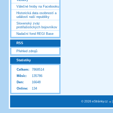
Válečné hroby na Facebooku
Historická data osobností a
událostí naší republiky
Slovenský zväz
protifašistických bojovníkov
Nadační fond REGI Base
RSS
Přehled zdrojů
Statistiky
Celkem:
7868514
Měsíc:
135786
Den:
16648
Online:
134
© 2026 eStránky.cz