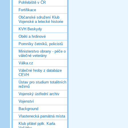
Pohřebiště v ČR
Fortifikace
Občanské sdružení Klub
Vojenské a letecké historie
KVH Beskydy
Oběti a hrdinové
Pomníky četníků, policistů
Ministerstvo obrany - péče o
válečné veterány
Válka.cz
Válečné hroby z databáze
CEVH
Ústav pro studium totalitních
režimů
Vojenský ústřední archiv
Vojenství
Background
Vlastenecká památná místa
Klub přátel pplk. Karla
Vašátky