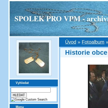
SPOLEK PRO VPM - archivní v
Úvod
»
Fotoalbum
Historie obce
Vyhledat
Menu