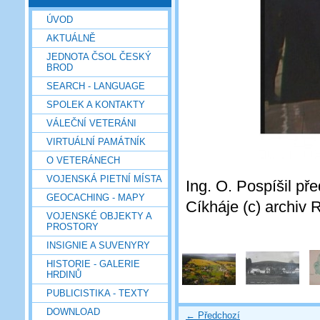
ÚVOD
AKTUÁLNĚ
JEDNOTA ČSOL ČESKÝ
BROD
SEARCH - LANGUAGE
SPOLEK A KONTAKTY
VÁLEČNÍ VETERÁNI
VIRTUÁLNÍ PAMÁTNÍK
O VETERÁNECH
VOJENSKÁ PIETNÍ MÍSTA
Ing. O. Pospíšil př
GEOCACHING - MAPY
Cíkháje (c) archiv 
VOJENSKÉ OBJEKTY A
PROSTORY
INSIGNIE A SUVENYRY
HISTORIE - GALERIE
HRDINŮ
PUBLICISTIKA - TEXTY
DOWNLOAD
← Předchozí