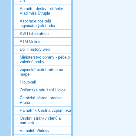
ČR
Pamětní desky - stránky
Vladimíra Štrupla
Asociace nositelů
legionářských tradic
KVH Litobratřice
ATM Online
Dolin history web
Ministerstvo obrany - péče o
válečné hroby
vojenská pietní místa na
mapě
Hloubkaři
Občanské sdružení Lidice
Četnická pátrací stanice
Praha
Památník Čestná vzpomínka
Osobní stránky členů a
partnerů
Virtuální hřbitovy