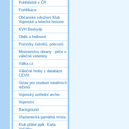
Pohřebiště v ČR
Fortifikace
Občanské sdružení Klub
Vojenské a letecké historie
KVH Beskydy
Oběti a hrdinové
Pomníky četníků, policistů
Ministerstvo obrany - péče o
válečné veterány
Válka.cz
Válečné hroby z databáze
CEVH
Ústav pro studium totalitních
režimů
Vojenský ústřední archiv
Vojenství
Background
Vlastenecká památná místa
Klub přátel pplk. Karla
Vašátky