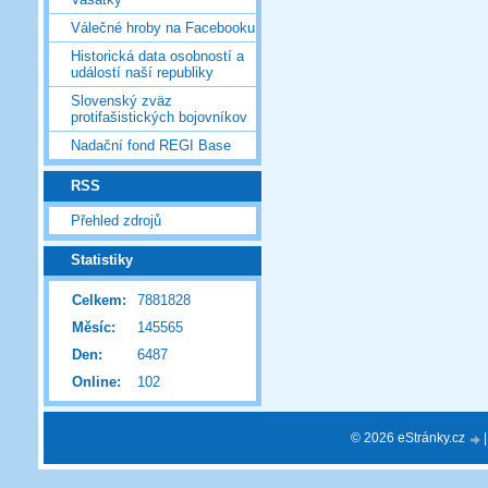
Válečné hroby na Facebooku
Historická data osobností a
událostí naší republiky
Slovenský zväz
protifašistických bojovníkov
Nadační fond REGI Base
RSS
Přehled zdrojů
Statistiky
Celkem:
7881828
Měsíc:
145565
Den:
6487
Online:
102
© 2026 eStránky.cz