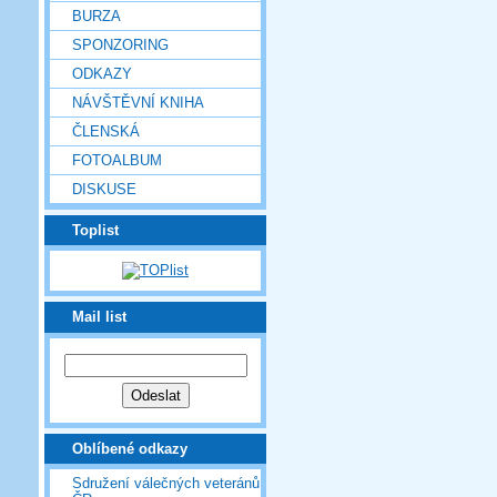
BURZA
SPONZORING
ODKAZY
NÁVŠTĚVNÍ KNIHA
ČLENSKÁ
FOTOALBUM
DISKUSE
Toplist
Mail list
Oblíbené odkazy
Sdružení válečných veteránů