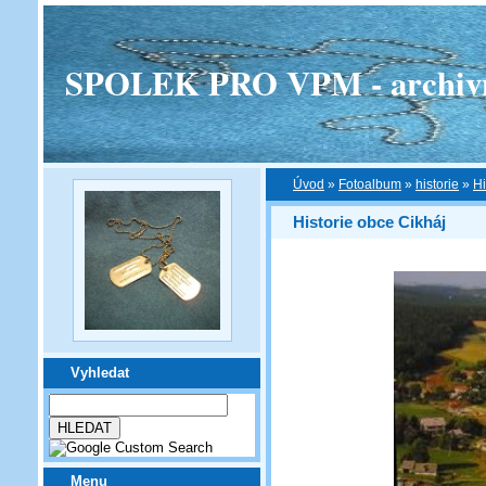
SPOLEK PRO VPM - archivní v
Úvod
»
Fotoalbum
»
historie
»
Hi
Historie obce Cikháj
Vyhledat
Menu