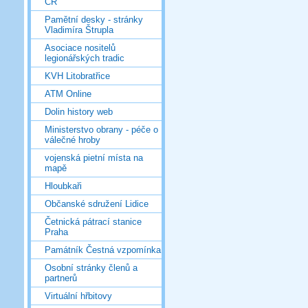
ČR
Pamětní desky - stránky
Vladimíra Štrupla
Asociace nositelů
legionářských tradic
KVH Litobratřice
ATM Online
Dolin history web
Ministerstvo obrany - péče o
válečné hroby
vojenská pietní místa na
mapě
Hloubkaři
Občanské sdružení Lidice
Četnická pátrací stanice
Praha
Památník Čestná vzpomínka
Osobní stránky členů a
partnerů
Virtuální hřbitovy