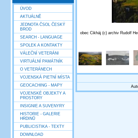
ÚVOD
AKTUÁLNĚ
JEDNOTA ČSOL ČESKÝ
BROD
obec Cikháj (c) archiv Rudolf H
SEARCH - LANGUAGE
SPOLEK A KONTAKTY
VÁLEČNÍ VETERÁNI
VIRTUÁLNÍ PAMÁTNÍK
O VETERÁNECH
VOJENSKÁ PIETNÍ MÍSTA
GEOCACHING - MAPY
Aut
VOJENSKÉ OBJEKTY A
PROSTORY
INSIGNIE A SUVENYRY
HISTORIE - GALERIE
HRDINŮ
PUBLICISTIKA - TEXTY
DOWNLOAD