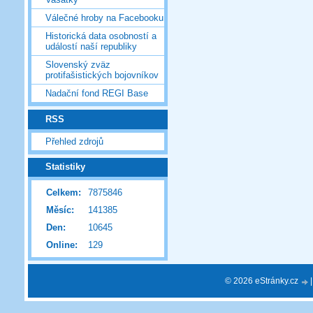
Válečné hroby na Facebooku
Historická data osobností a
událostí naší republiky
Slovenský zväz
protifašistických bojovníkov
Nadační fond REGI Base
RSS
Přehled zdrojů
Statistiky
Celkem:
7875846
Měsíc:
141385
Den:
10645
Online:
129
© 2026 eStránky.cz