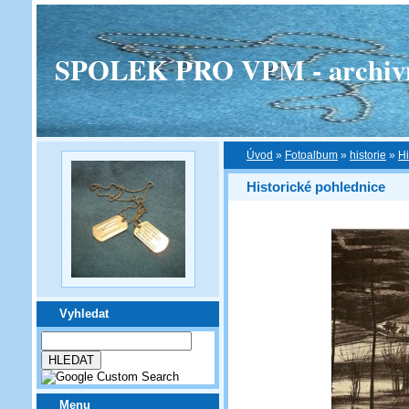
SPOLEK PRO VPM - archivní v
Úvod
»
Fotoalbum
»
historie
»
Hi
Historické pohlednice
Vyhledat
Menu