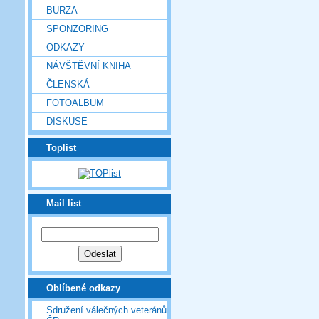
BURZA
SPONZORING
ODKAZY
NÁVŠTĚVNÍ KNIHA
ČLENSKÁ
FOTOALBUM
DISKUSE
Toplist
Mail list
Oblíbené odkazy
Sdružení válečných veteránů