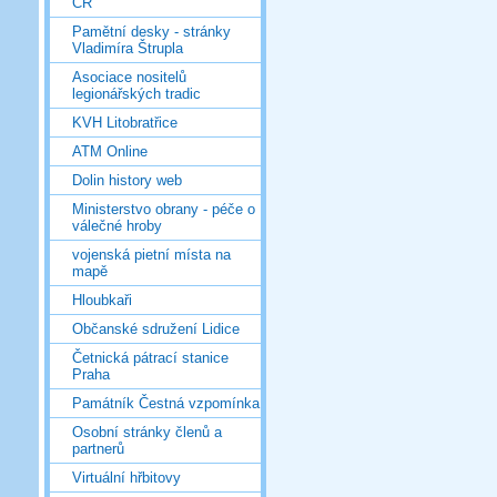
ČR
Pamětní desky - stránky
Vladimíra Štrupla
Asociace nositelů
legionářských tradic
KVH Litobratřice
ATM Online
Dolin history web
Ministerstvo obrany - péče o
válečné hroby
vojenská pietní místa na
mapě
Hloubkaři
Občanské sdružení Lidice
Četnická pátrací stanice
Praha
Památník Čestná vzpomínka
Osobní stránky členů a
partnerů
Virtuální hřbitovy