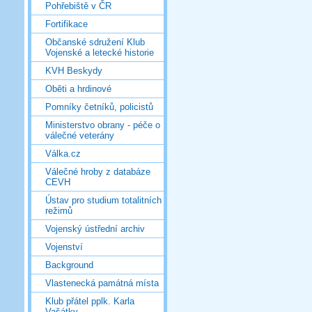
Pohřebiště v ČR
Fortifikace
Občanské sdružení Klub
Vojenské a letecké historie
KVH Beskydy
Oběti a hrdinové
Pomníky četníků, policistů
Ministerstvo obrany - péče o
válečné veterány
Válka.cz
Válečné hroby z databáze
CEVH
Ústav pro studium totalitních
režimů
Vojenský ústřední archiv
Vojenství
Background
Vlastenecká památná místa
Klub přátel pplk. Karla
Vašátky