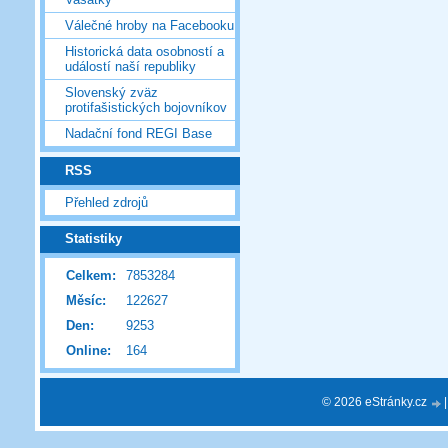
Válečné hroby na Facebooku
Historická data osobností a
událostí naší republiky
Slovenský zväz
protifašistických bojovníkov
Nadační fond REGI Base
RSS
Přehled zdrojů
Statistiky
Celkem:
7853284
Měsíc:
122627
Den:
9253
Online:
164
© 2026 eStránky.cz