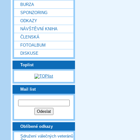
BURZA
SPONZORING
ODKAZY
NÁVŠTĚVNÍ KNIHA
ČLENSKÁ
FOTOALBUM
DISKUSE
Toplist
Mail list
Oblíbené odkazy
Sdružení válečných veteránů