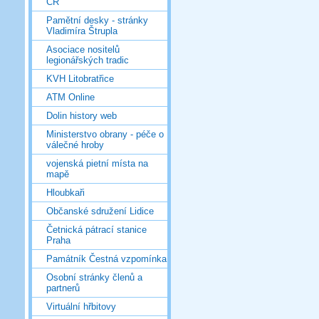
ČR
Pamětní desky - stránky
Vladimíra Štrupla
Asociace nositelů
legionářských tradic
KVH Litobratřice
ATM Online
Dolin history web
Ministerstvo obrany - péče o
válečné hroby
vojenská pietní místa na
mapě
Hloubkaři
Občanské sdružení Lidice
Četnická pátrací stanice
Praha
Památník Čestná vzpomínka
Osobní stránky členů a
partnerů
Virtuální hřbitovy