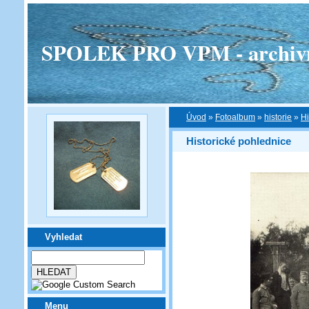
SPOLEK PRO VPM - archivní v
Úvod
»
Fotoalbum
»
historie
»
Hi
Historické pohlednice
Vyhledat
Menu