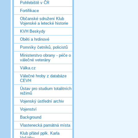
Pohřebiště v ČR
Fortifikace
Občanské sdružení Klub
Vojenské a letecké historie
KVH Beskydy
Oběti a hrdinové
Pomníky četníků, policistů
Ministerstvo obrany - péče o
válečné veterány
Válka.cz
Válečné hroby z databáze
CEVH
Ústav pro studium totalitních
režimů
Vojenský ústřední archiv
Vojenství
Background
Vlastenecká památná místa
Klub přátel pplk. Karla
Vašátky