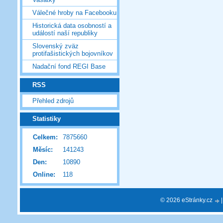
Válečné hroby na Facebooku
Historická data osobností a
událostí naší republiky
Slovenský zväz
protifašistických bojovníkov
Nadační fond REGI Base
RSS
Přehled zdrojů
Statistiky
Celkem:
7875660
Měsíc:
141243
Den:
10890
Online:
118
© 2026 eStránky.cz