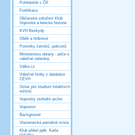
Pohřebiště v ČR
Fortifikace
Občanské sdružení Klub
Vojenské a letecké historie
KVH Beskydy
Oběti a hrdinové
Pomníky četníků, policistů
Ministerstvo obrany - péče o
válečné veterány
Válka.cz
Válečné hroby z databáze
CEVH
Ústav pro studium totalitních
režimů
Vojenský ústřední archiv
Vojenství
Background
Vlastenecká památná místa
Klub přátel pplk. Karla
Vašátky