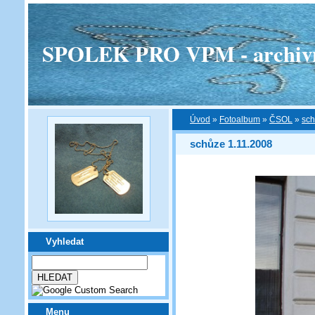
SPOLEK PRO VPM - archivní v
Úvod
»
Fotoalbum
»
ČSOL
»
sch
schůze 1.11.2008
Vyhledat
Menu