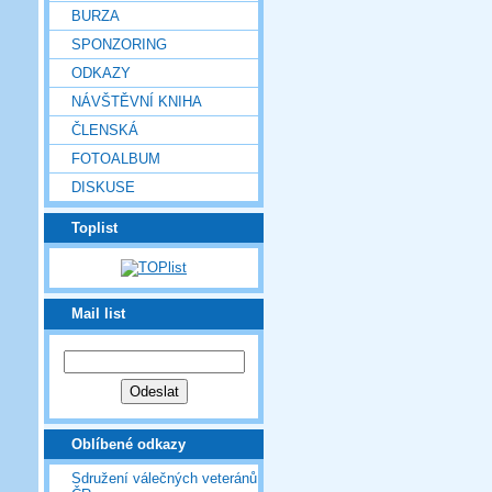
BURZA
SPONZORING
ODKAZY
NÁVŠTĚVNÍ KNIHA
ČLENSKÁ
FOTOALBUM
DISKUSE
Toplist
Mail list
Oblíbené odkazy
Sdružení válečných veteránů