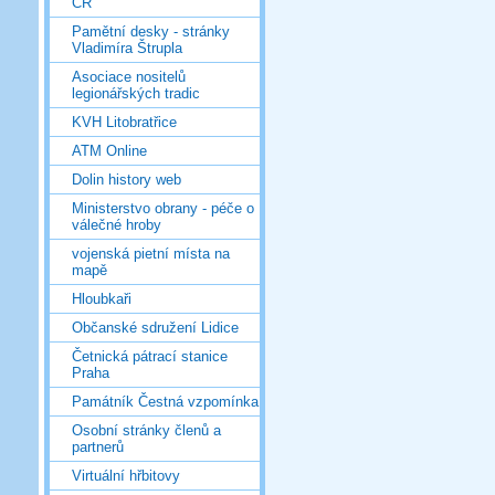
ČR
Pamětní desky - stránky
Vladimíra Štrupla
Asociace nositelů
legionářských tradic
KVH Litobratřice
ATM Online
Dolin history web
Ministerstvo obrany - péče o
válečné hroby
vojenská pietní místa na
mapě
Hloubkaři
Občanské sdružení Lidice
Četnická pátrací stanice
Praha
Památník Čestná vzpomínka
Osobní stránky členů a
partnerů
Virtuální hřbitovy