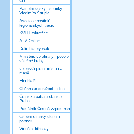
ČR
Pamětní desky - stránky
Vladimíra Štrupla
Asociace nositelů
legionářských tradic
KVH Litobratřice
ATM Online
Dolin history web
Ministerstvo obrany - péče o
válečné hroby
vojenská pietní místa na
mapě
Hloubkaři
Občanské sdružení Lidice
Četnická pátrací stanice
Praha
Památník Čestná vzpomínka
Osobní stránky členů a
partnerů
Virtuální hřbitovy