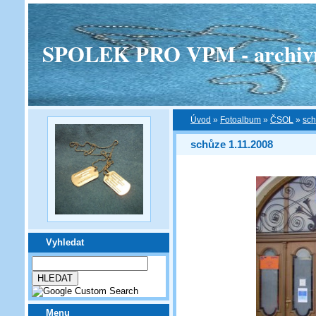
SPOLEK PRO VPM - archivní v
Úvod
»
Fotoalbum
»
ČSOL
»
sch
schůze 1.11.2008
Vyhledat
Menu