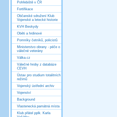
Pohřebiště v ČR
Fortifikace
Občanské sdružení Klub
Vojenské a letecké historie
KVH Beskydy
Oběti a hrdinové
Pomníky četníků, policistů
Ministerstvo obrany - péče o
válečné veterány
Válka.cz
Válečné hroby z databáze
CEVH
Ústav pro studium totalitních
režimů
Vojenský ústřední archiv
Vojenství
Background
Vlastenecká památná místa
Klub přátel pplk. Karla
Vašátky