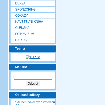
BURZA
SPONZORING
ODKAZY
NÁVŠTĚVNÍ KNIHA
ČLENSKÁ
FOTOALBUM
DISKUSE
Toplist
Mail list
Oblíbené odkazy
Sdružení válečných veteránů