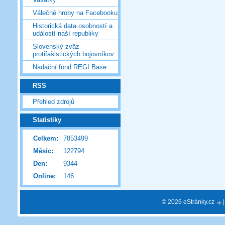
Válečné hroby na Facebooku
Historická data osobností a
událostí naší republiky
Slovenský zväz
protifašistických bojovníkov
Nadační fond REGI Base
RSS
Přehled zdrojů
Statistiky
Celkem:
7853499
Měsíc:
122794
Den:
9344
Online:
146
© 2026 eStránky.cz