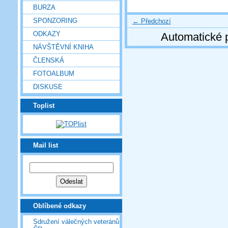
BURZA
SPONZORING
← Předchozí
ODKAZY
Automatické 
NÁVŠTĚVNÍ KNIHA
ČLENSKÁ
FOTOALBUM
DISKUSE
Toplist
Mail list
Oblíbené odkazy
Sdružení válečných veteránů