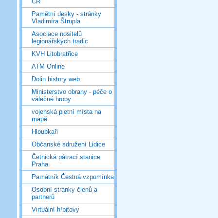
ČR
Pamětní desky - stránky
Vladimíra Štrupla
Asociace nositelů
legionářských tradic
KVH Litobratřice
ATM Online
Dolin history web
Ministerstvo obrany - péče o
válečné hroby
vojenská pietní místa na
mapě
Hloubkaři
Občanské sdružení Lidice
Četnická pátrací stanice
Praha
Památník Čestná vzpomínka
Osobní stránky členů a
partnerů
Virtuální hřbitovy