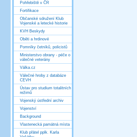
Pohřebiště v ČR
Fortifikace
Občanské sdružení Klub
Vojenské a letecké historie
KVH Beskydy
Oběti a hrdinové
Pomníky četníků, policistů
Ministerstvo obrany - péče o
válečné veterány
Válka.cz
Válečné hroby z databáze
CEVH
Ústav pro studium totalitních
režimů
Vojenský ústřední archiv
Vojenství
Background
Vlastenecká památná místa
Klub přátel pplk. Karla
Vašátky