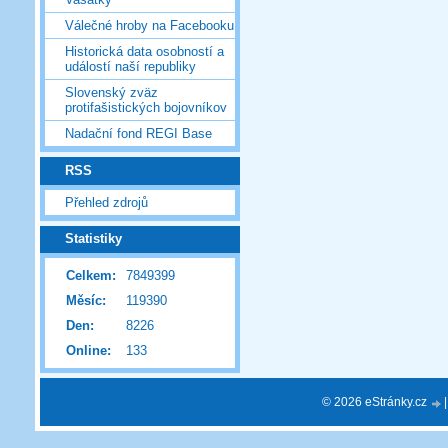
Válečné hroby na Facebooku
Historická data osobností a
událostí naší republiky
Slovenský zväz
protifašistických bojovníkov
Nadační fond REGI Base
RSS
Přehled zdrojů
Statistiky
Celkem:
7849399
Měsíc:
119390
Den:
8226
Online:
133
© 2026 eStránky.cz