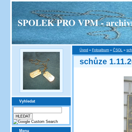
SPOLEK PRO VPM - archivní v
Úvod
»
Fotoalbum
»
ČSOL
»
sch
schůze 1.11.
Vyhledat
Menu