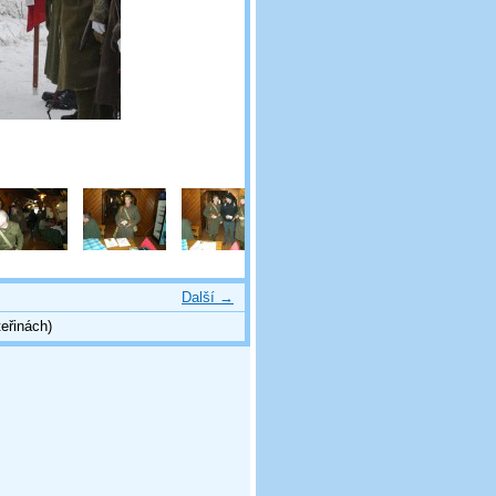
Další →
eřinách)