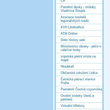
ČR
Pamětní desky - stránky
Vladimíra Štrupla
Asociace nositelů
legionářských tradic
KVH Litobratřice
ATM Online
Dolin history web
Ministerstvo obrany - péče o
válečné hroby
vojenská pietní místa na
mapě
Hloubkaři
Občanské sdružení Lidice
Četnická pátrací stanice
Praha
Památník Čestná vzpomínka
Osobní stránky členů a
partnerů
Virtuální hřbitovy