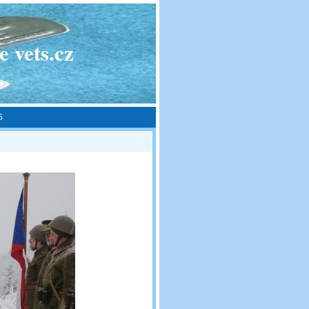
 vets.cz
5