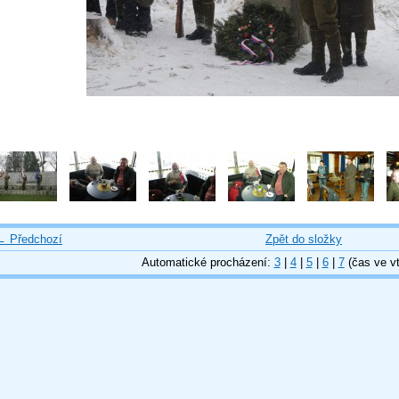
← Předchozí
Zpět do složky
Automatické procházení:
3
|
4
|
5
|
6
|
7
(čas ve vt