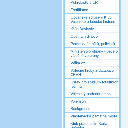
Pohřebiště v ČR
Fortifikace
Občanské sdružení Klub
Vojenské a letecké historie
KVH Beskydy
Oběti a hrdinové
Pomníky četníků, policistů
Ministerstvo obrany - péče o
válečné veterány
Válka.cz
Válečné hroby z databáze
CEVH
Ústav pro studium totalitních
režimů
Vojenský ústřední archiv
Vojenství
Background
Vlastenecká památná místa
Klub přátel pplk. Karla
Vašátky