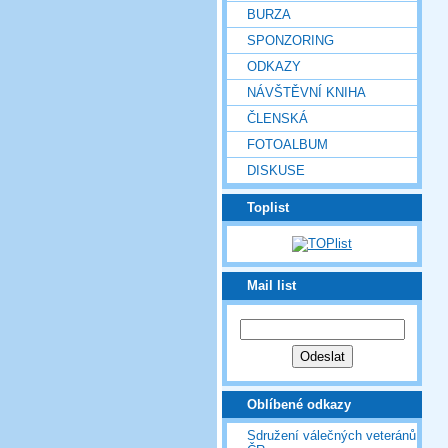
BURZA
SPONZORING
ODKAZY
NÁVŠTĚVNÍ KNIHA
ČLENSKÁ
FOTOALBUM
DISKUSE
Toplist
Mail list
Oblíbené odkazy
Sdružení válečných veteránů