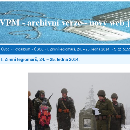
 - archivní verze - nový web je
Úvod
»
Fotoalbum
»
ČSOL
»
I. Zimní legiomarš, 24. – 25. ledna 2014.
»
SR2_515
I. Zimní legiomarš, 24. – 25. ledna 2014.