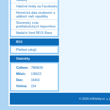
Válečné hroby na Facebooku
Historická data osobností a
událostí naší republiky
Slovenský zväz
protifašistických bojovníkov
Nadační fond REGI Base
RSS
Přehled zdrojů
Statistiky
Celkem:
7869635
Měsíc:
136623
Den:
16454
Online:
154
© 2026 eStránky.cz