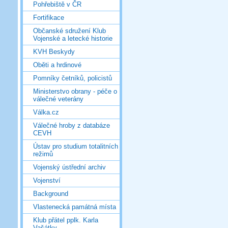
Pohřebiště v ČR
Fortifikace
Občanské sdružení Klub
Vojenské a letecké historie
KVH Beskydy
Oběti a hrdinové
Pomníky četníků, policistů
Ministerstvo obrany - péče o
válečné veterány
Válka.cz
Válečné hroby z databáze
CEVH
Ústav pro studium totalitních
režimů
Vojenský ústřední archiv
Vojenství
Background
Vlastenecká památná místa
Klub přátel pplk. Karla
Vašátky