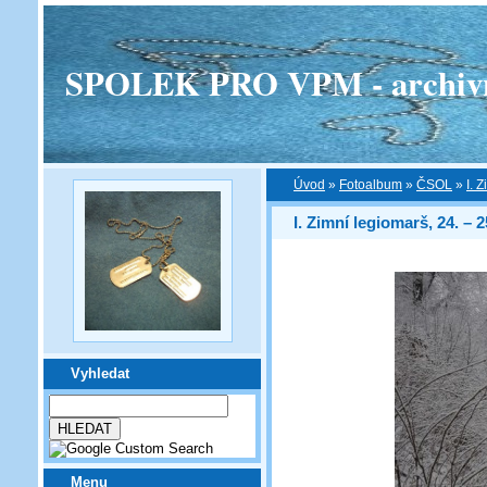
SPOLEK PRO VPM - archivní v
Úvod
»
Fotoalbum
»
ČSOL
»
I. 
I. Zimní legiomarš, 24. – 2
Vyhledat
Menu