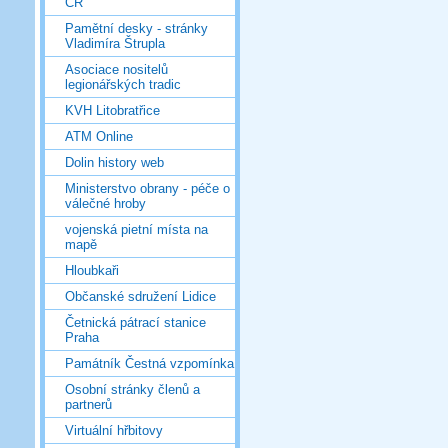
ČR
Pamětní desky - stránky
Vladimíra Štrupla
Asociace nositelů
legionářských tradic
KVH Litobratřice
ATM Online
Dolin history web
Ministerstvo obrany - péče o
válečné hroby
vojenská pietní místa na
mapě
Hloubkaři
Občanské sdružení Lidice
Četnická pátrací stanice
Praha
Památník Čestná vzpomínka
Osobní stránky členů a
partnerů
Virtuální hřbitovy