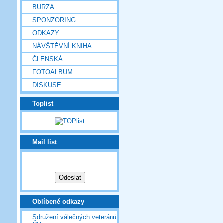
BURZA
SPONZORING
ODKAZY
NÁVŠTĚVNÍ KNIHA
ČLENSKÁ
FOTOALBUM
DISKUSE
Toplist
Mail list
Oblíbené odkazy
Sdružení válečných veteránů